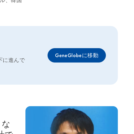
ウル、韓国
GeneGlobeに移動
下に進んで
とな