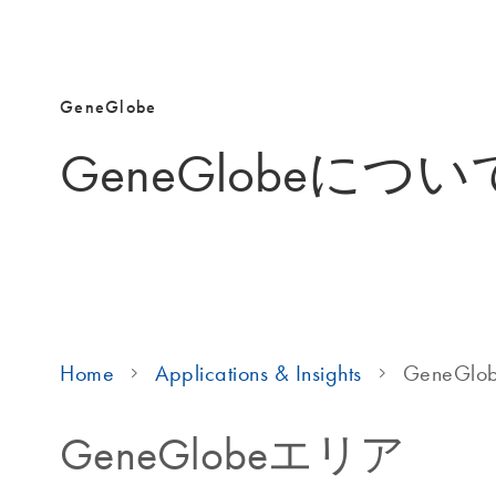
GeneGlobe
GeneGlobeにつ
Home
Applications & Insights
GeneG
GeneGlobeエリア