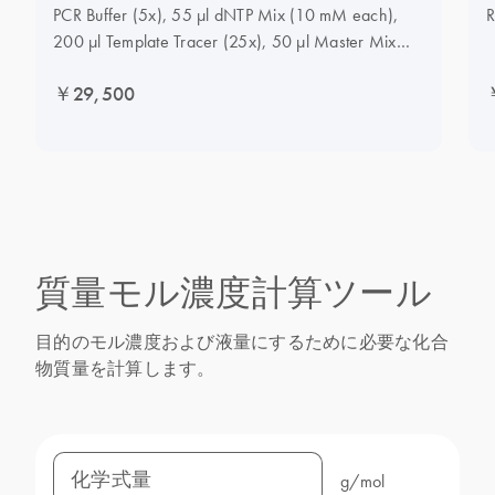
PCR Buffer (5x), 55 µl dNTP Mix (10 mM each),
R
200 µl Template Tracer (25x), 50 µl Master Mix
Tracer (125x), 2 ml Q-Solution (5x), 1.2 ml MgCl2
￥29,500
(25 mM), 1.9 ml RNase-Free Water
質量モル濃度計算ツール
目的のモル濃度および液量にするために必要な化合
物質量を計算します。
化学式量
g/mol