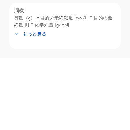
洞察
質量（g） = 目的の最終濃度 [mol/L] * 目的の最
終量 [L] * 化学式量 [g/mol]
もっと見る
質量モル濃度計算ツールは、溶質質量と溶
媒量から溶液モル濃度を計算する必要があ
る分子生物学アプリケーションで一般的に
使用します。正確な濃度で化合物を用いて
溶液を調製する場合に特に有用です。
本ツールは、次のようなアプリケーション
に使用できます：
1.
試薬の調製：多くの分子生物学実験
では、塩、バッファー、
低分子などの試薬
を特定のモル濃度で用いて溶液を調製する
必要があります。目的のモル濃度にするた
めに必要な溶質量（質量）および溶媒量を