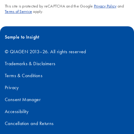
This site is protected by reCAPTCHA and the Google
Privacy Policy
and
Terms of Service
apply.
Sample to Insight
© QIAGEN 2013–26. All rights reserved
Trademarks & Disclaimers
Terms & Conditions
Privacy
Consent Manager
Accessibility
Cancellation and Returns