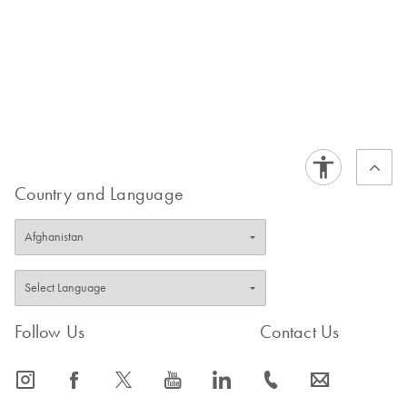
ることができます。
5.
酵素反応速度：酵素活性アッセイお
よび酵素反応速度研究では、正確なモル濃
度で基質溶液を調製する必要がしばしばあ
ります。
本計算ツールは、所定の液量を目
的のモル濃度にするために必要な基質質量
を決定して、正確で再現性のある酵素反応
速度
測定を可能にします。
Country and Language
このように、溶質質量と溶媒量から溶液モ
ル濃度を計算できる価値の高いツールで
す。研究を前進させる
酵素
とアプリケーシ
ョンについて詳しくご覧ください。
Follow Us
Contact Us
icon_0065_instagram-s
icon_0064_facebook-s
icon_0340_cc_gen_x-s
icon_0077_youtube-s
icon_0066_linkedin-s
icon_0072_phone-s
icon_0063_envelope-s