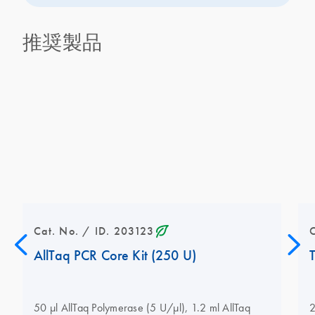
推奨製品
icon_0368_ls_gen_eco_friendly-s
Cat. No. / ID. 203123
AllTaq PCR Core Kit (250 U)
50 µl AllTaq Polymerase (5 U/µl), 1.2 ml AllTaq
2