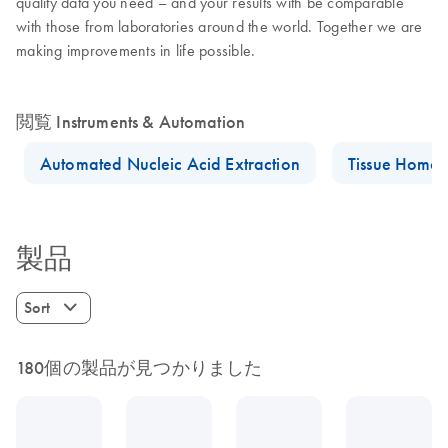
quality data you need – and your results with be comparable
with those from laboratories around the world. Together we are
making improvements in life possible.
閲覧 Instruments & Automation
Automated Nucleic Acid Extraction
Tissue Homog
製品
Sort
180個の製品が見つかりました