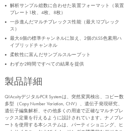
解析サンプル総数に合わせた装置フォーマット（装置
プレート1枚、4枚、8枚）
一歩進んだマルチプレックス性能（最大12プレック
ス）
最大6個の標準チャンネルに加え、2個のLSS色素用ハ
イブリッドチャンネル
柔軟性に富んだサンプルスループット
わずか2時間ですべての結果を提供
製品詳細
QIAcuityデジタルPCR Systemは、突然変異検出、コピー数
多型（Copy Number Variation, CNV）、遺伝子発現研究、
遺伝子編集解析、その他多くの用途で正確なマルチプレ
ックス定量を行えるように設計されています。ナノプレ
ートを使用する本システムは、パーティショニング、ヒ