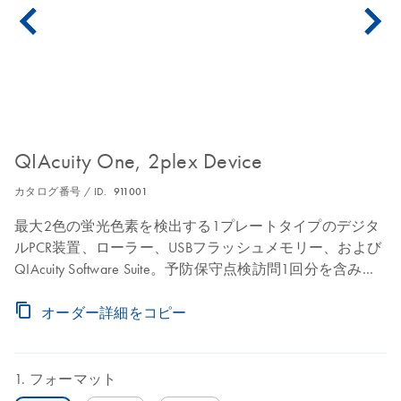
QIAcuity One, 2plex Device
カタログ番号 / ID.
911001
最大2色の蛍光色素を検出する1プレートタイプのデジタ
ルPCR装置、ローラー、USBフラッシュメモリー、および
QIAcuity Software Suite。予防保守点検訪問1回分を含みま
す。人件費、交通費、部品費について1年間保証。
オーダー詳細をコピー
フォーマット