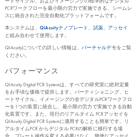
ートサイクル、およびイメージングの標準的なデジタル
PCRワークフローを最小限の労力で実施できる、シームレ
スに統合された完全自動化プラットフォームです。
本システムは、
QIAcuityナノプレート、試薬、アッセイ
と組み合わせて使用します。
QIAcuityについての詳しい情報は、
バーチャルデモ
をご覧
ください。
パフォーマンス
QIAcuity Digital PCR Systemは、すべての研究室に絶対定量
をお手頃な価格で提供します。パーティショニング、ヒ
ートサイクル、イメージングの全デジタルPCRワークフロ
ーを1つの装置に統合し、最小限の労力で実施できる自動
化装置です。また、現行のリアルタイム PCRアッセイを
QIAcuity Digital PCR Systemに適用することも簡単です。リ
アルタイムPCR からデジタル PCRの解析に移行する場
合、プレート操作を変える必要はなく、簡便なアッセイ