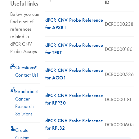
ID
Useful links
Below you can
dPCR CNV Probe Reference
find a set of
DCR0000238
for AP3B1
references
related to
dPCR CNV
dPCR CNV Probe Reference
DCR0000186
Probe Assays
for TERT
icon_0071_person-s
Questions?
dPCR CNV Probe Reference
DCR0000536
Contact Us!
for AGO1
icon_0117_cc_gen_cancer-s
Read about
dPCR CNV Probe Reference
Cancer
DCR0000181
for RPP30
Research
Solutions
dPCR CNV Probe Reference
DCR0000605
for RPL32
icon_0312_cc_gen_touch-s
Create
Custom