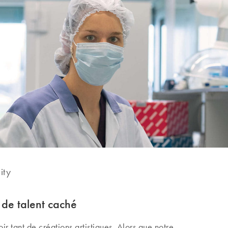
ity
 de talent caché
 tant de créations artistiques. Alors que notre