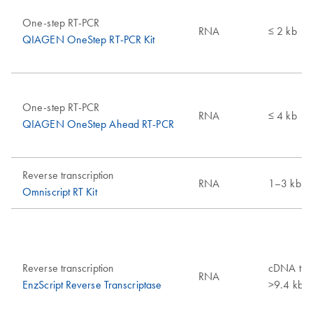
One-step RT-PCR
RNA
≤ 2 kb
QIAGEN OneStep RT-PCR Kit
One-step RT-PCR
RNA
≤ 4 kb
QIAGEN OneStep Ahead RT-PCR
Reverse transcription
RNA
1–3 kb
Omniscript RT Kit
Reverse transcription
cDNA tran
RNA
EnzScript Reverse Transcriptase
>9.4 kb