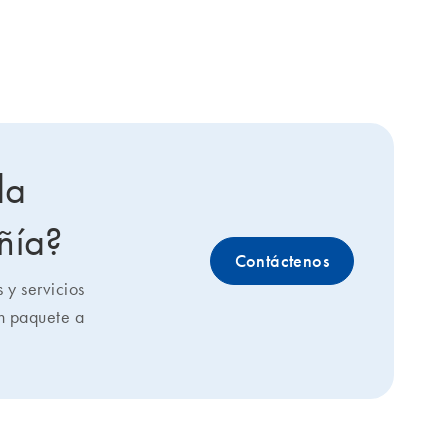
da
ñía?
Contáctenos
y servicios
un paquete a