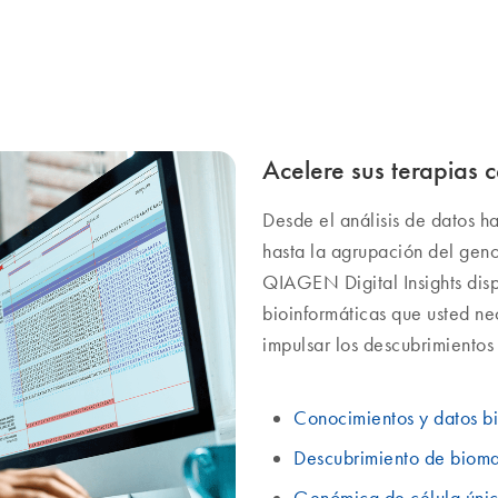
confirmar la identidad de las célul
Acelere sus terapias 
Desde el análisis de datos h
hasta la agrupación del geno
QIAGEN Digital Insights dis
bioinformáticas que usted ne
impulsar los descubrimientos 
Conocimientos y datos b
Descubrimiento de bioma
Genómica de célula úni