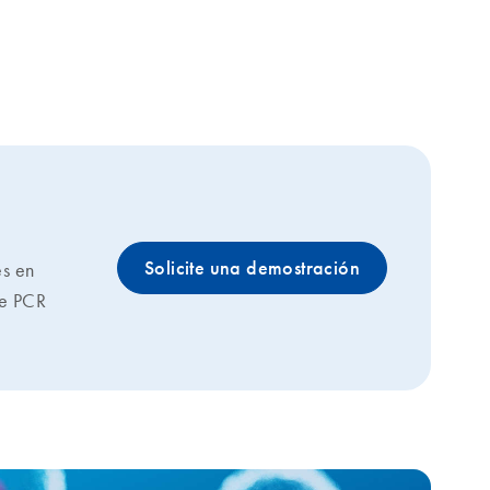
Solicite una demostración
es en
de PCR