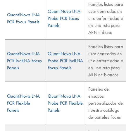
Paneles listos para
QuantiNova LNA
usar centrados en
QuantiNova LNA
Probe PCR Focus
una enfermedad o
PCR Focus Panels
Panels
en una ruta para
ARNm diana
Paneles listos para
QuantiNova LNA
QuantiNova LNA
usar centrados en
PCR lncRNA Focus
Probe PCR lncRNA
una enfermedad o
Panels
Focus Panels
en una ruta para
ARNlnc blancos
Paneles de
QuantiNova LNA
QuantiNova LNA
ensayos
PCR Flexible
Probe PCR Flexible
personalizados de
Panels
Panels
nuestro catálogo
de paneles Focus