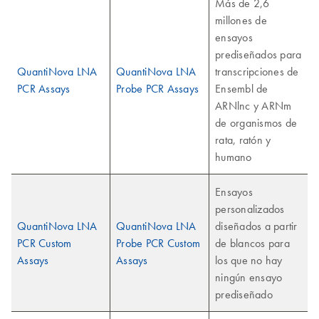
Más de 2,6
millones de
ensayos
prediseñados para
QuantiNova LNA
QuantiNova LNA
transcripciones de
PCR Assays
Probe PCR Assays
Ensembl de
ARNlnc y ARNm
de organismos de
rata, ratón y
humano
Ensayos
personalizados
QuantiNova LNA
QuantiNova LNA
diseñados a partir
PCR Custom
Probe PCR Custom
de blancos para
Assays
Assays
los que no hay
ningún ensayo
prediseñado