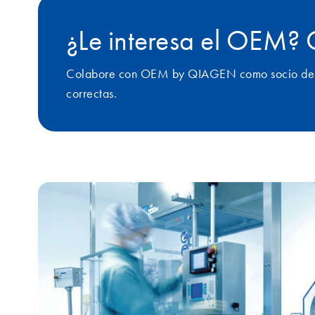
¿Le interesa el OEM?
Colabore con OEM by QIAGEN como socio de con
correctas.