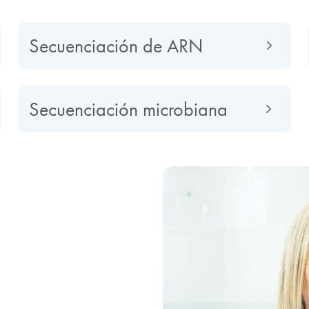
Secuenciación de ARN
Secuenciación microbiana
 la
ación
proporcionar datos sin
nomas y transcriptomas en la
sión genética, la