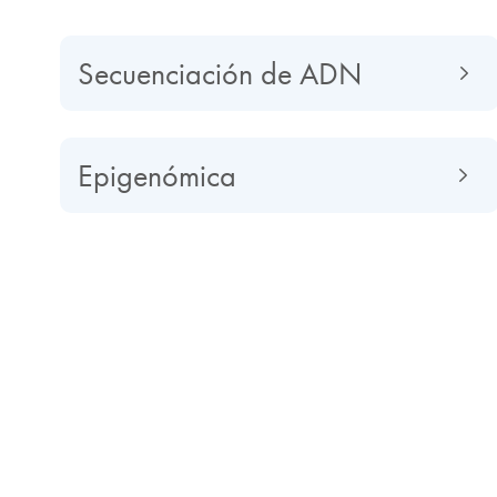
Secuenciación de ADN
Epigenómica
Descubrimientos esenciales con
secuenciación de última gener
La secuenciación de última generación (NGS) puede 
precedentes que facilitan la interpretación de los ge
investigación de biomarcadores, los estudios de expre