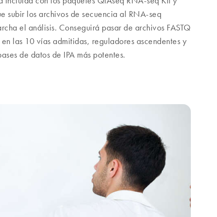
 incluida con los paquetes QIAseq RNA-seq Kit y
e subir los archivos de secuencia al RNA-seq
archa el análisis. Conseguirá pasar de archivos FASTQ
 en las 10 vías admitidas, reguladores ascendentes y
ases de datos de IPA más potentes.