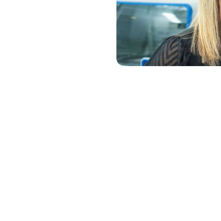
dades, así como la
tificar a las variantes
embargo, las dificultades,
ización y el análisis e
eso. Colabore con QIAGEN
adoras tecnologías QIAseq.
s complicadas del genoma y
s muestras más complejas.