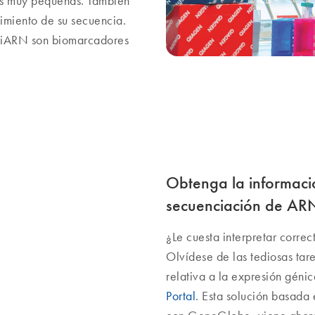
es muy pequeñas. También
imiento de su secuencia.
miARN son biomarcadores
Obtenga la informació
secuenciación de AR
¿Le cuesta interpretar corre
Olvídese de las tediosas tar
relativa a la expresión géni
Portal
. Esta solución basada