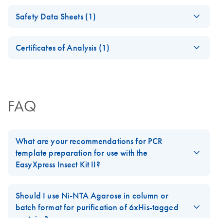
Critical factors for
EN
Download
PDF
(974.4KB)
Safety Data Sheets (1)
successful protein
(EN) - QIAexpress
EN
Download
PDF
(305.8KB)
crystallization -
Ni-NTA Fast Start
Safety Data Sheets
EN
(EN)
Handbook
Certificates of Analysis (1)
Download Safety Data Sheets for QIAGEN product
Reliable
EN
Download
Certificates of Analysis
components.
PDF
(267.6KB)
EN
purification of
GST-, His-, and
Strep-tagged
FAQ
proteins - (EN)
What are your recommendations for PCR
template preparation for use with the
EasyXpress Insect Kit II?
We recommend to use the
EasyXpress Linear Template Kit Plus
to
generate PCR products optimized for use in protein expression
Should I use Ni-NTA Agarose in column or
with the
EasyXpress Insect Kit II
.
batch format for purification of 6xHis-tagged