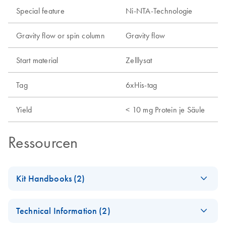
Special feature
Ni-NTA-Technologie
Gravity flow or spin column
Gravity flow
Start material
Zelllysat
Tag
6xHis-tag
Yield
< 10 mg Protein je Säule
Ressourcen
Kit Handbooks (2)
(EN) - Important
EN
Download
PDF
(525.5KB)
Technical Information (2)
Note for Ni-NTA
Users