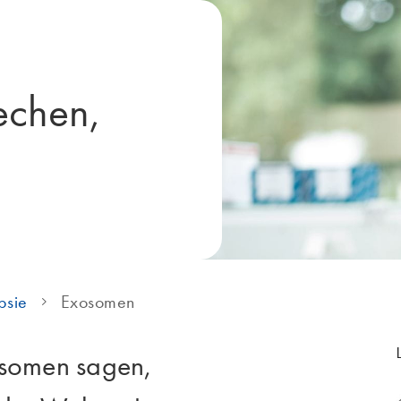
echen,
psie
Exosomen
osomen sagen,