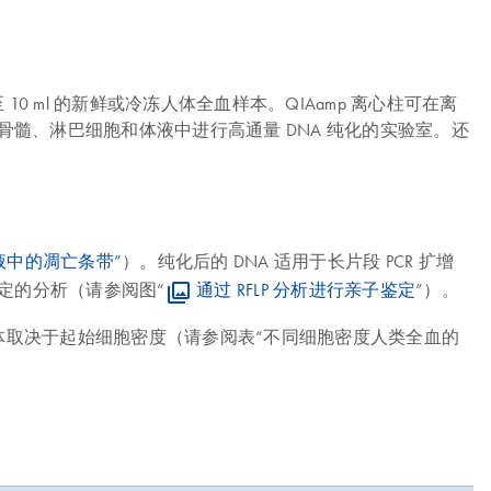
 至 10 ml 的新鲜或冷冻人体全血样本。QIAamp 离心柱可在离
骨髓、淋巴细胞和体液中进行高通量 DNA 纯化的实验室。还
液中的凋亡条带”
）。纯化后的 DNA 适用于长片段 PCR 扩增
用于亲子鉴定的分析（请参阅图“
通过 RFLP 分析进行亲子鉴定
”）。
最高可达 95.8%，具体取决于起始细胞密度（请参阅表“不同细胞密度人类全血的