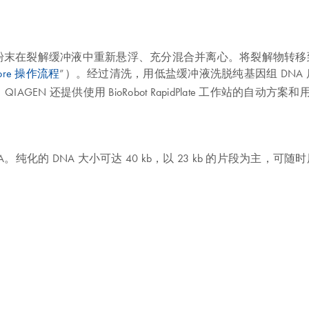
得粉末在裂解缓冲液中重新悬浮、充分混合并离心。将裂解物转移到含有 M
t Core 操作流程
”）。经过清洗，用低盐缓冲液洗脱纯基因组 DNA 后，即可将其
而设计。QIAGEN 还提供使用 BioRobot RapidPlate 工作站的自
量提取 DNA。纯化的 DNA 大小可达 40 kb，以 23 kb 的片段为