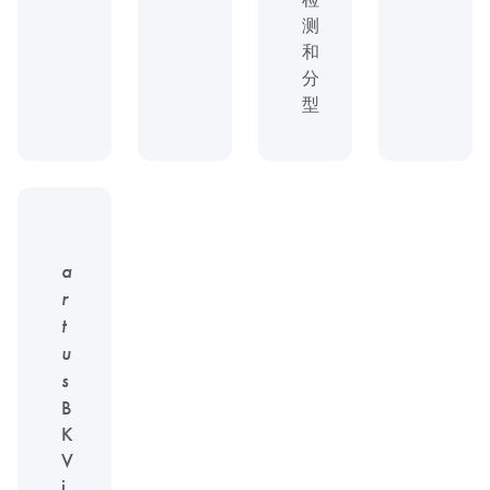
测
和
分
型
a
r
t
u
s
B
K
V
i