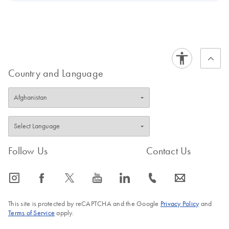
Country and Language
Follow Us
Contact Us
icon_0065_instagram-s
icon_0064_facebook-s
icon_0340_cc_gen_x-s
icon_0077_youtube-s
icon_0066_linkedin-s
icon_0072_phone-s
icon_0063_envelope-s
This site is protected by reCAPTCHA and the Google
Privacy Policy
and
Terms of Service
apply.