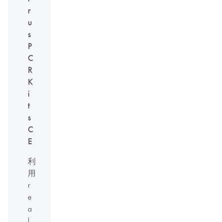
r
u
s
P
C
R
K
i
t
s
C
E
利
用
r
e
a
l