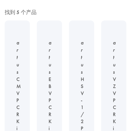
找到 5 个产品
a
a
a
a
r
r
r
r
t
t
t
t
u
u
u
u
s
s
s
s
C
E
H
V
M
B
S
Z
V
V
V
V
P
P
-
P
C
C
1
C
R
R
/
R
K
K
2
K
i
i
P
i