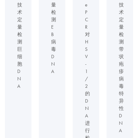
技
量
e
技
术
检
P
术
定
测
C
定
量
E
R
量
检
B
对
检
测
病
H
测
巨
毒
S
带
细
D
V
状
胞
N
-
疱
D
A
1
疹
N
/
病
A
2
毒
的
特
D
异
N
性
A
D
进
N
行
A
检