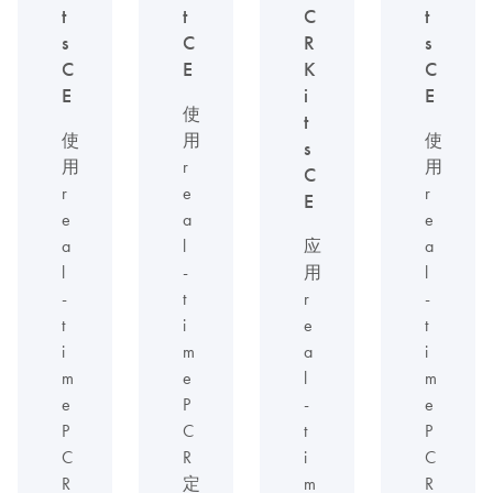
t
t
C
t
s
C
R
s
C
E
K
C
E
i
E
使
t
使
用
使
s
用
r
用
C
r
e
r
E
e
a
e
a
l
应
a
l
-
用
l
-
t
r
-
t
i
e
t
i
m
a
i
m
e
l
m
e
P
-
e
P
C
t
P
C
R
i
C
R
定
m
R