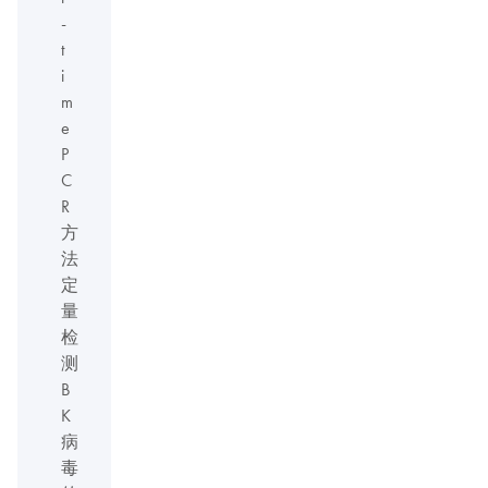
-
t
i
m
e
P
C
R
方
法
定
量
检
测
B
K
病
毒