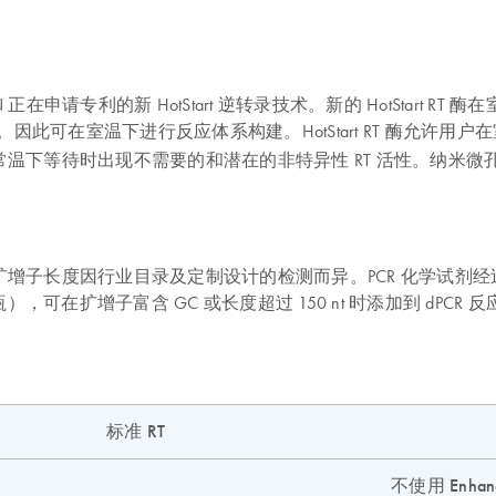
 Mix 包括 QIAGEN 正在申请专利的新 HotStart 逆转录技术。新的 Ho
。因此可在室温下进行反应体系构建。HotStart RT 酶允许用户在
时出现不需要的和潜在的非特异性 RT 活性。纳米微孔板加载至 QI
量和扩增子长度因行业目录及定制设计的检测而异。PCR 化学试
可在扩增子富含 GC 或长度超过 150 nt 时添加到 dPCR 反应体系中
标准 RT
不使用 Enhanc