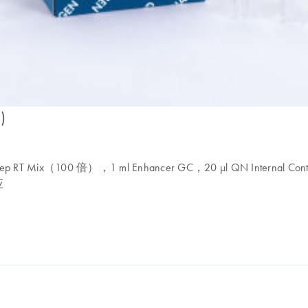
)
eStep RT Mix（100 倍），1 ml Enhancer GC，20 µl QN Internal
应