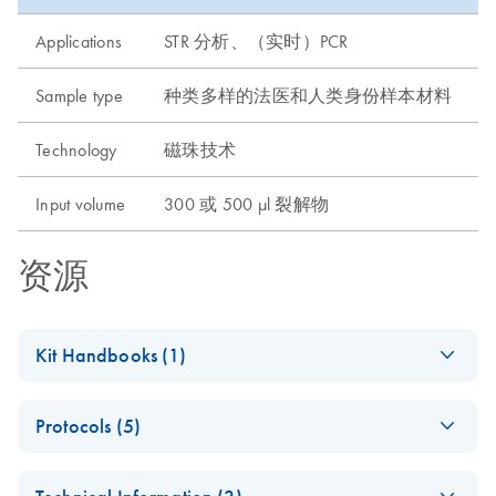
Applications
STR 分析、（实时）PCR
Sample type
种类多样的法医和人类身份样本材料
Technology
磁珠技术
Input volume
300 或 500 µl 裂解物
资源
Kit Handbooks (1)
Investigator STAR
EN
Download
PDF
(1.1MB)
Protocols (5)
Lyse&Prep Kit
Handbook
High-throughput
EN
Download
PDF
(1.2MB)
August 2022