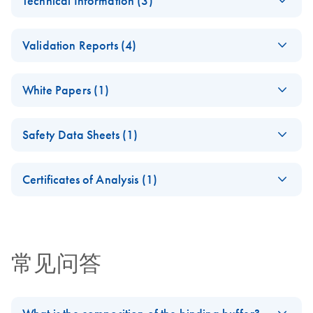
Technical Information (3)
sample preparation
For automated DNA purification from forensic samples
for forensic casework
Investigator STAR
using magnetic-particle tech on open liquid handling
EN
Download
PDF
(200KB)
using the Investigator
Validation Reports (4)
Lyse&Prep Kit
platforms.
STAR Lyse&Prep
Technical
chemistry on the
Developmental
EN
Download
PDF
(2.5MB)
Information
Tecan Freedom EVO
White Papers (1)
validation of sample
automated platform
purification using
ISO 18385 Forensic
EN
Download
Overcoming
PDF
(97.2KB)
EN
Download
PDF
(538.7KB)
Investigator STAR
DNA Grade
Safety Data Sheets (1)
Implementation
Investigator STAR
EN
Download
Lyse&Prep chemistry
PDF
(92.4KB)
Certificate
Challenges for
Lyse&Prep Kit
on the STAR Q
Safety Data Sheets
Investigator STAR
EN
High-Throughput
Quick-Start Protocol
SP/AS instrument
Certificates of Analysis (1)
Lyse&Prep Kit
Workflows with the
Download Safety Data Sheets for QIAGEN product
STAR Q SP/AS
Investigator STR
Certificates of Analysis
EN
Download
components.
Developmental
PDF
(437.9KB)
EN
EN
Download
PDF
(319KB)
QIAGEN Forensic
Instrument
EN
Download
PDF
(355.1KB)
GO! Kits on the
validation of sample
DNA Grade
Hamilton
purification using
Quality
常见问答
easyPunch STARlet
Investigator STAR
Workstation
Quality initiatives for human identity testing and forensics
Lyse&Prep chemistry
on the Tecan
Manual Extraction
Freedom EVO
Download
PDF
(49.2KB)