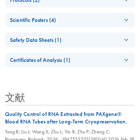
Blood RNA Brochure
PAXgene Blood RNA System Brochure
PAXgene Blood RNA
EN
Download
PDF
(1.6MB)
Scientific Posters (4)
System Stability
How to Collect Blood
EN
Download
Technical Note
PDF
(550KB)
Automated Low-
in PAXgene Blood
EN
Download
PDF
(524.3KB)
In situ stability of RNA in blood specimens stored for 11
Safety Data Sheets (1)
Throughput RNA
RNA Tube
years (132 months) at –20°C and –70°C in PAXgene
Purification with
For molecular diagnostic testing
Safety Data Sheets
Blood RNA Tubes
EN
PAXgene Blood
Certificates of Analysis (1)
RNA System
Download Safety Data Sheets for QIAGEN product
Certificates of Analysis
Guenther et al., CHI Genomic Sample Prep 2009
components.
How to Collect
EN
EN
Download
PAXgene Blood
PDF
(647.3KB)
EN
Download
PDF
(853.7KB)
Blood Using the
RNA System Yield
PAXgene Blood
Technical Note
文献
Automated RNA
RNA Tube for
EN
Download
PDF
(8MB)
Typical total RNA yields from PAXgene Blood RNA Tubes
Purification Using the
Molecular
processed with the PAXgene Blood RNA Kit
PAXgene Blood RNA
Diagnostic Testing
Quality Control of RNA Extracted from PAXgene®
System
Blood RNA Tubes after Long-Term Cryopreservation.
How to Collect Blood Using the PAXgene Blood RNA Tube
Guenther et al., AACR 2007
for Molecular Diagnostic Testing
Tang R;
Liu J;
Wang X;
Zhu L;
Yin R;
Zhu P;
Zheng C;
Biopreserv Biobank;
2026;
:19475535251391040
2026 Feb 19