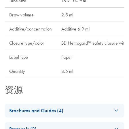
Tube size
16 x 100 mm
Draw volume
2.5 ml
Additive/concentration
Additive 6.9 ml
Closure type/color
BD Hemogard™ safety closure with t
Label type
Paper
Quantity
8.5 ml
资源
Brochures and Guides (4)
(EN) - PAXgene
EN
Download
PDF
(7.7MB)
Protocols (2)