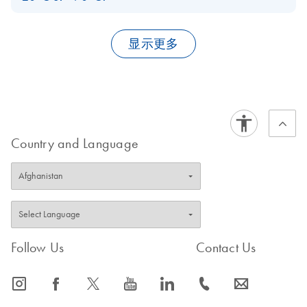
tube has "pushed back" from the needle end attached to the
Currently we have data for storage at –20°C and –70°C for 11
holder and the tube is no longer drawing. 3) Discard tube was
years
.
not used. For further information see the video Collecting
显示更多
Long term archiving studies are ongoing. See technical note: In
Specimens In PAXgene Blood RNA Tubes and Instructions for
Situ Stability of RNA in Blood Samples Stored at –20°C and –
Use.
70°C in PAXgene Blood RNA Tubes.
FAQ-3462
Country and Language
FAQ-3463
Follow Us
Contact Us
icon_0065_instagram-s
icon_0064_facebook-s
icon_0340_cc_gen_x-s
icon_0077_youtube-s
icon_0066_linkedin-s
icon_0072_phone-s
icon_0063_envelope-s