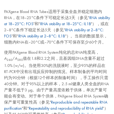
PAXgene Blood RNA Tubes适用于采集全血并稳定细胞内
RNA，在18–25°C条件下可稳定长达3天（参见"
RNA stability
at 18–25°C: FOS
"和"
RNA stability at 18–25°C: IL1B
"），或在
2–8°C条件下稳定长达5天（参见"
RNA stability at 2–8°C:
FOS
"和"
RNA stability at 2–8°C: IL1B
"）。当前的数据显示，
细胞内RNA在–20°C或–70°C条件下可保存至少60个月。
使用PAXgene Blood RNA System纯化的总RNA纯度高，
/
值在1.8和2.2之间，且基因组DNA含量不超过
A
A
260
280
1.0% (w/w)。当使用30%的洗脱液时，至少95%的样品在
RT-PCR中没有出现反应抑制的情况。样本制备的平均时间
约为90分钟（根据12个样本的制备时间），手工操作只需
40分钟。对于95%以上的样本，2.5 ml健康人类全血的RNA
产量不低于3 µg。由于产量高度依赖于供体，单次产量可
能会有变动。对于单个供体，PAXgene Blood RNA System确
保产量可重复性高（参见"
Reproducible and repeatable RNA
purification
"和"
Repeatability and reproducibility of RNA yield
"）