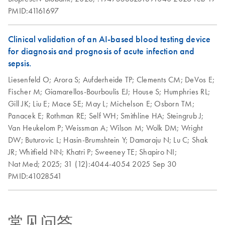
PAXgene Collection
PMID:41161697
EN
Download
PDF
(113.8KB)
In Situ Stability of
and Stabilization
EN
Download
PDF
(81.3KB)
RNA Stored in
Products
Clinical validation of an AI-based blood testing device
PAXgene Blood
This fact sheet explains the inclusion of PAXgene
for diagnosis and prognosis of acute infection and
RNA Tubes
Collection and Stabilization Products in our Go Greener
sepsis.
Guenter et al., ISBER 2009
program.
Liesenfeld O;
Arora S;
Aufderheide TP;
Clements CM;
DeVos E;
Fischer M;
Giamarellos-Bourboulis EJ;
House S;
Humphries RL;
Gill JK;
Liu E;
Mace SE;
May L;
Michelson E;
Osborn TM;
Performance
EN
Download
PDF
(305.6KB)
Panacek E;
Rothman RE;
Self WH;
Smithline HA;
Steingrub J;
Evaluation Study of
Van Heukelom P;
Weissman A;
Wilson M;
Wolk DM;
Wright
PAXgene Blood
DW;
Buturovic L;
Hasin-Brumshtein Y;
Damaraju N;
Lu C;
Shak
RNA System
JR;
Whitfield NN;
Khatri P;
Sweeney TE;
Shapiro NI;
Guenther et al., AMP 2005
Nat Med;
2025;
31 (12):4044-4054
2025 Sep 30
PMID:41028541
常见问答