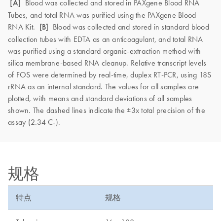
[A]
Blood was collected and stored in PAXgene Blood RNA
Tubes, and total RNA was purified using the PAXgene Blood
RNA Kit.
[B]
Blood was collected and stored in standard blood
collection tubes with EDTA as an anticoagulant, and total RNA
was purified using a standard organic-extraction method with
silica membrane-based RNA cleanup. Relative transcript levels
of FOS were determined by real-time, duplex RT-PCR, using 18S
rRNA as an internal standard. The values for all samples are
plotted, with means and standard deviations of all samples
shown. The dashed lines indicate the ±3x total precision of the
assay (2.34 C
).
T
规格
特点
规格