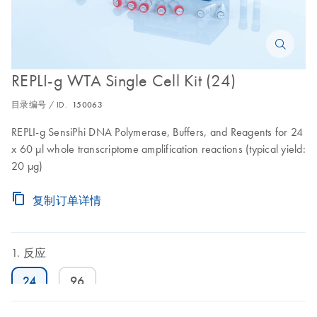
REPLI-g WTA Single Cell Kit (24)
目录编号 / ID.
150063
REPLI-g SensiPhi DNA Polymerase, Buffers, and Reagents for 24
x 60 µl whole transcriptome amplification reactions (typical yield:
20 µg)
复制订单详情
反应
24
96