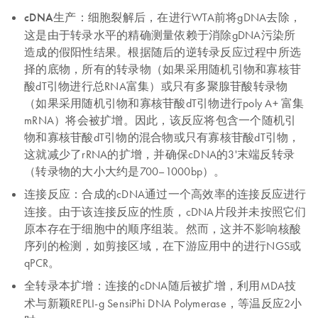
cDNA生产：
细胞裂解后，在进行WTA前将gDNA去除，
这是由于转录水平的精确测量依赖于消除gDNA污染所
造成的假阳性结果。根据随后的逆转录反应过程中所选
择的底物，所有的转录物（如果采用随机引物和寡核苷
酸dT引物进行总RNA富集）或只有多聚腺苷酸转录物
（如果采用随机引物和寡核苷酸dT引物进行poly A+ 富集
mRNA）将会被扩增。因此，该反应将包含一个随机引
物和寡核苷酸dT引物的混合物或只有寡核苷酸dT引物，
这就减少了rRNA的扩增，并确保cDNA的3'末端反转录
（转录物的大小大约是700–1000bp）。
连接反应：
合成的cDNA通过一个高效率的连接反应进行
连接。由于该连接反应的性质，cDNA片段并未按照它们
原本存在于细胞中的顺序组装。然而，这并不影响核酸
序列的检测，如剪接区域，在下游应用中的进行NGS或
qPCR。
全转录本扩增：
连接的cDNA随后被扩增，利用MDA技
术与新颖REPLI-g SensiPhi DNA Polymerase，等温反应2小