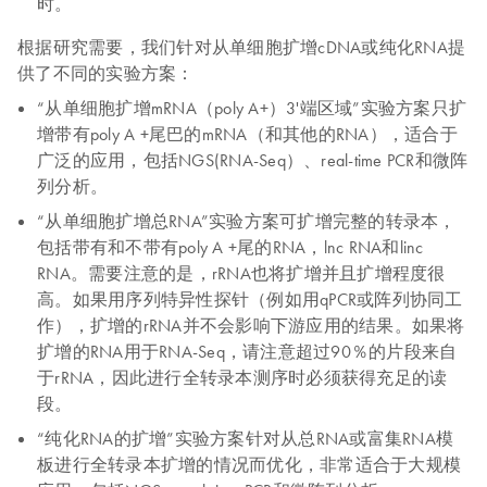
时。
根据研究需要，我们针对从单细胞扩增cDNA或纯化RNA提
供了不同的实验方案：
“从单细胞扩增mRNA（poly A+）3'端区域”实验方案只扩
增带有poly A +尾巴的mRNA（和其他的RNA），适合于
广泛的应用，包括NGS(RNA-Seq）、real-time PCR和微阵
列分析。
“从单细胞扩增总RNA”实验方案可扩增完整的转录本，
包括带有和不带有poly A +尾的RNA，lnc RNA和linc
RNA。需要注意的是，rRNA也将扩增并且扩增程度很
高。如果用序列特异性探针（例如用qPCR或阵列协同工
作），扩增的rRNA并不会影响下游应用的结果。如果将
扩增的RNA用于RNA-Seq，请注意超过90％的片段来自
于rRNA，因此进行全转录本测序时必须获得充足的读
段。
“纯化RNA的扩增”实验方案针对从总RNA或富集RNA模
板进行全转录本扩增的情况而优化，非常适合于大规模