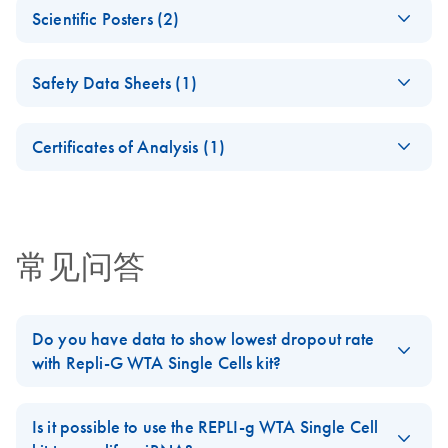
EN
Download
PDF
(659.2KB)
For whole transcriptome amplification of total RNA from
Scientific Posters (2)
Library Preparation
single cells
from DNA cDNA
Achieve improved
EN
Download
PDF
(2.7MB)
amplified with
Safety Data Sheets (1)
variant detection in
REPLI-g Kits
single cell
Safety Data Sheets
EN
sequencing
Purification of
Certificates of Analysis (1)
EN
Download
PDF
(58.6KB)
Download Safety Data Sheets for QIAGEN product
REPLI-g amplified
Comparative
EN
Download
Certificates of Analysis
components.
PDF
(654.9KB)
DNA by LiCl/EtOH
EN
transcriptome and
precipitation
genome analysis
down to the
常见问答
Purification of REPLI-g
EN
Download
PDF
(57KB)
sequence level for
amplified DNA using
individual cells
Agencourt AMPure
Do you have data to show lowest dropout rate
XP magnetic beads
with Repli-G WTA Single Cells kit?
REPLI-g WTA
EN
Download
PDF
(469.7KB)
Yes.
Click here to
find an extracted data set from our NGS run
Single Cell Kit
comprising > 20 housekeeping genes from the list mentioned in
Is it possible to use the REPLI-g WTA Single Cell
the figure. For WTA we used REPLI-g WTA single Cell Kit and