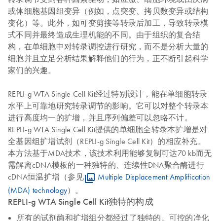
或体细胞基因组变异（例如，点突变、拷贝数变异或结构
变化）等。此外，如可变剪接等转录后加工，导致转录模
式不同并最终造成生理机能的不同。由于组织的复合结
构，在单细胞中对转录调控进行研究，而不是分析大量的
细胞并且立足分析结果解释他们的行为，正不断引起科学
家们的兴趣。
REPLI-g WTA Single Cell Kit经过特别设计，能在单细胞转录
水平上可靠地研究转录调节的影响。它可以对整个转录本
进行高度均一的扩增，并且序列偏差可以忽略不计。
REPLI‑g WTA Single Cell Kit提供的单细胞全转录本扩增是对
全基因组扩增试剂（REPLI-g Single Cell Kit）的相应补充。
本方法基于MDA技术，该技术利用能够复制可达70 kb而无
需解离cDNA模板的一种独特的、连续性DNA聚合酶进行
cDNA恒温扩增（参见
Multiple Displacement Amplification
(MDA) technology
）。
REPLI-g WTA Single Cell Kit独特的构成
所有的试剂酶和扩增组分都经过了独特的、可控的净化