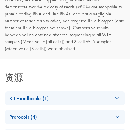
demonstrate that the majority of reads (>80%) are mappable to
protein coding RNA and Linc RNAs, and that a negligible
number of reads map to other, non-targeted RNA biotypes (data
for minor RNA biotypes not shown). Comparable results
between values obtained after the sequencing of all WTA
samples (Mean value [all cells]) and 3-cell WTA samples
(Mean value [3 cells]) were obtained.
资源
Kit Handbooks (1)
REPLI-g WTA
EN
Download
PDF
(483.1KB)
Protocols (4)
Single Cell
Handbook
Nextera NGS