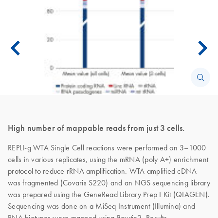
High number of mappable reads from just 3 cells.
REPLI-g WTA Single Cell reactions were performed on 3–1000
cells in various replicates, using the mRNA (poly A+) enrichment
protocol to reduce rRNA amplification. WTA amplified cDNA
was fragmented (Covaris S220) and an NGS sequencing library
was prepared using the GeneRead Library Prep I Kit (QIAGEN).
Sequencing was done on a MiSeq Instrument (Illumina) and
RNA biotypes were mapped using Bowtie2. Results