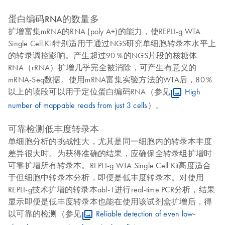
蛋白编码RNA的数量多
扩增富集mRNA的RNA (poly A+)的能力，使REPLI-g WTA
Single Cell Kit特别适用于通过NGS研究单细胞转录本水平上
的转录调控影响。产生超过90％的NGS片段的核糖体
RNA（rRNA）扩增几乎完全被消除，可产生有意义的
mRNA-Seq数据。使用mRNA富集实验方法的WTA后，80％
以上的读段可以用于定位蛋白编码RNA（参见
High
number of mappable reads from just 3 cells
）。
可靠检测低丰度转录本
单细胞分析的挑战性大，尤其是同一细胞内的转录本丰度
差异很大时。为获得准确的结果，应确保全转录组扩增时
可靠扩增所有转录本。REPLI-g WTA Single Cell Kit高度适合
于但细胞中转录本分析，即便是低丰度转录本。对使用
REPLI-g技术扩增的转录本abl-1进行real-time PCR分析，结果
显示即便是低丰度转录本也能在使用该试剂盒扩增后，得
以可靠的检测（参见
Reliable detection of even low-