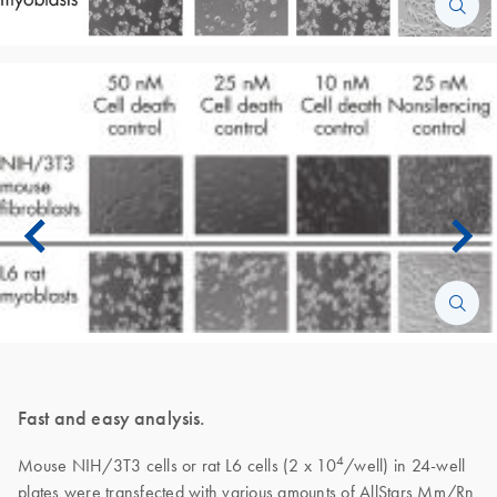
Fast and easy analysis.
4
Mouse NIH/3T3 cells or rat L6 cells (2 x 10
/well) in 24-well
plates were transfected with various amounts of AllStars Mm/Rn