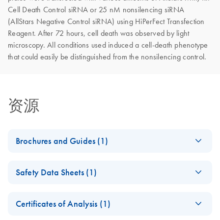
Cell Death Control siRNA or 25 nM nonsilencing siRNA
(AllStars Negative Control siRNA) using HiPerFect Transfection
Reagent. After 72 hours, cell death was observed by light
microscopy. All conditions used induced a cell-death phenotype
that could easily be distinguished from the nonsilencing control.
资源
Brochures and Guides (1)
RNA Functional
EN
Download
PDF
(1MB)
Safety Data Sheets (1)
Analysis
Safety Data Sheets
EN
Certificates of Analysis (1)
Download Safety Data Sheets for QIAGEN product