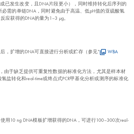
化后其核苷酸组成已发生改变，且DNA片段更小），同时维持转化后序列的
完全转化所必需的单链DNA，同时避免由于高温、低pH值的亚硫酸氢
每个反应获得的DNA的量为1–3 μg。
酶后，扩增的DNA可直接进行分析或贮存（参见"
WBA
，由于缺乏提供可重复性数据的标准化方法，尤其是样本材
盐转化和real-time或终点式PCR甲基化分析或测序的标准化
用10 ng DNA模板扩增获得的DNA，可进行100–300次real-