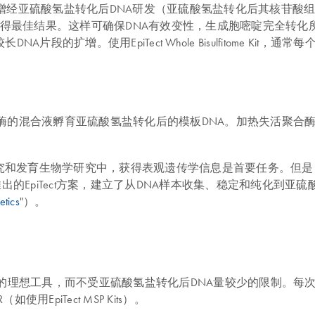
的REPLI-g技术，专为扩增经亚硫酸氢盐转化后DNA研发（亚硫酸氢盐转
te Kits，可获得最佳结果。这样可确保DNA有效变性，生成胞嘧啶
扩增。使用EpiTect Whole Bisulfitome Kit，通常
A聚合酶的混合液孵育亚硫酸氢盐转化后的模板DNA。加热失活聚合
究和发育生物学研究中，获得表观遗传学信息是首要任务。但是
的EpiTect方案，建立了从DNA样本收集、稳定和纯化到亚硫酸氢
etics
"）。
分析提供足够DNA的理想工具，而不受亚硫酸氢盐转化后DNA量较少的限制。每次使
R（如使用EpiTect MSP Kits）。