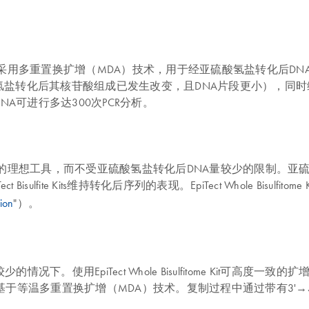
冲液和试剂，采用多重置换扩增（MDA）技术，用于经亚硫酸氢盐转化后DNA的全基因组
化后其核苷酸组成已发生改变，且DNA片段更小），同时维持转化后序列。Ep
A可进行多达300次PCR分析。
甲基化分析提供足够DNA的理想工具，而不受亚硫酸氢盐转化后DNA量较少
ulfite Kits维持转化后序列的表现。EpiTect Whole Bisu
tion
"）。
。使用EpiTect Whole Bisulfitome Kit可高
基于等温多重置换扩增（MDA）技术。复制过程中通过带有3'→