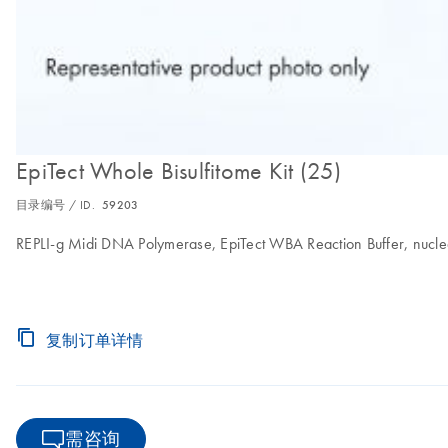
EpiTect Whole Bisulfitome Kit (25)
目录编号 / ID.
59203
REPLI-g Midi DNA Polymerase, EpiTect WBA Reaction Buffer, nucleas
复制订单详情
需咨询