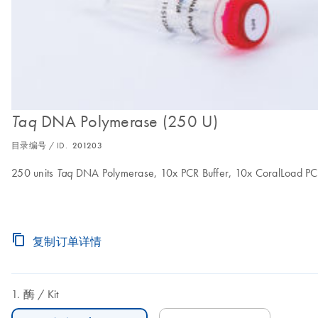
DNA Polymerase (250 U)
Taq
目录编号 / ID.
201203
250 units
DNA Polymerase, 10x PCR Buffer, 10x CoralLoad PC
Taq
复制订单详情
酶
Kit