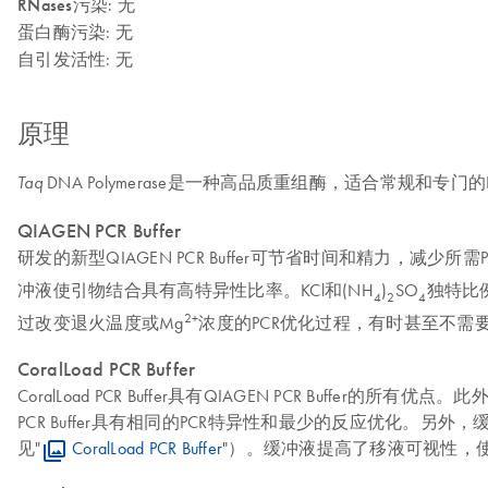
RNases污染
: 无
蛋白酶污染
: 无
自引发活性
: 无
原理
DNA Polymerase是一种高品质重组酶，适合常规和专门的
Taq
QIAGEN PCR Buffer
研发的新型QIAGEN PCR Buffer可节省时间和精力，减少所需PCR优
冲液使引物结合具有高特异性比率。KCl和(NH
)
SO
独特比
4
2
4
2+
过改变退火温度或Mg
浓度的PCR优化过程，有时甚至不需要
CoralLoad PCR Buffer
CoralLoad PCR Buffer具有QIAGEN PCR Buffe
PCR Buffer具有相同的PCR特异性和最少的反应优化
见"
CoralLoad PCR Buffer
"）。缓冲液提高了移液可视性，