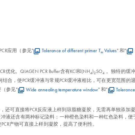
PCR应用（参见"
Tolerance of different primer
Values
" 和"
T
m
化。QIAGEN PCR Buffer含有KCl和(NH
)
SO
。独特的缓冲
4
2
4
例结合，使PCR缓冲液与常规PCR缓冲液相比，可在更宽范围的
（参见"
Wide annealing temperature window
" 和"
Tolerance
r的所有优点。此外，还可直接将PCR反应液上样到琼脂糖凝胶，无需再单独添加凝胶上
。另外，缓冲液还含有两种标记染料：一种橙色染料和一种红色染料
使PCR产物可直接上样到凝胶，提高了便利性。