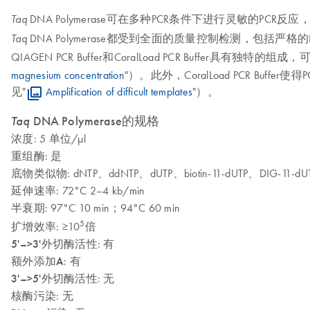
DNA Polymerase可在多种PCR条件下进行灵敏的PCR
Taq
DNA Polymerase都受到全面的质量控制检测，包括
Taq
QIAGEN PCR Buffer和CoralLoad PCR Buffer
magnesium concentration
"）。此外，CoralLoad PCR B
见"
Amplification of difficult templates
"）。
Taq
DNA Polymerase的规格
浓度
: 5 单位/µl
重组酶
: 是
底物类似物
: dNTP、ddNTP、dUTP、biotin-11-dUTP、DIG-11-dUT
延伸速率
: 72°C 2–4 kb/min
半衰期
: 97°C 10 min；94°C 60 min
5
扩增效率
: ≥10
倍
5'–>3'外切酶活性
: 有
额外添加A
: 有
3'–>5'外切酶活性
: 无
核酶污染
: 无