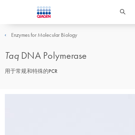
Enzymes for Molecular Biology
Taq
DNA Polymerase
用于常规和特殊的PCR