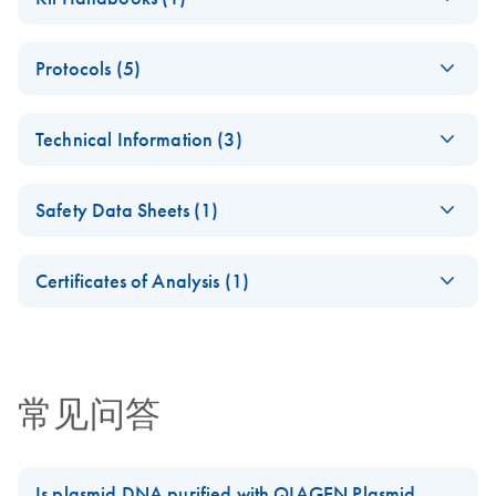
Greener Fact Sheet
This fact sheet explains the inclusion of EndoFree Kits in
EndoFree Plasmid
EN
Download
PDF
(2MB)
our Go Greener program.
Protocols (5)
Purification Handbook
EndoFree Plasmid Kit
EN
Download
PDF
(2.8MB)
Technical Information (3)
update: more
sustainable and
Endotoxins and their
EN
Download
PDF
(2.2MB)
quicker DNA
Safety Data Sheets (1)
influence on
preparation for
transfection
transfection
Safety Data Sheets
EN
efficiency during
Certificates of Analysis (1)
The updated QIAGEN EndoFree Plasmid Kit delivers
CRISPR workflows
Download Safety Data Sheets for QIAGEN product
faster, more sustainable plasmid DNA preparation for
Certificates of Analysis
components.
EN
transfection by replacing Triton X-100 with a REACH-
Important Note:
EN
Download
PDF
(81.6KB)
compliant detergent and shortening a key incubation from
Certificate of
30 minutes on ice to 5 minutes at room temperature. The
Analysis Update
常见问答
kit now achieves extremely low endotoxin levels (as low
as 0.001 EU/µg DNA, 2–40x below vaccine-relevant
Important Note:
EN
Download
PDF
(51.6KB)
limits), including for challenging low-copy plasmids.
Changed Buffer ER
Is plasmid DNA purified with QIAGEN Plasmid