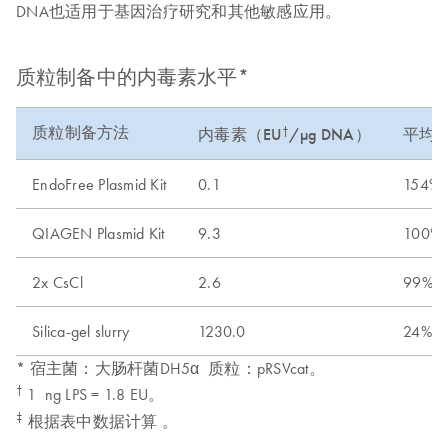
DNA也适用于基因治疗研究和其他敏感应用。
质粒制备中的内毒素水平*
质粒制备方法
†
内毒素（EU
/µg DNA）
平均
EndoFree Plasmid Kit
0.1
154%
QIAGEN Plasmid Kit
9.3
100%
2x CsCl
2.6
99%
Silica-gel slurry
1230.0
24%
* 宿主菌：大肠杆菌DH5α 质粒：pRSVcat。
†
1 ng LPS = 1.8 EU。
‡
根据表中数据计算 。