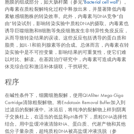
胞膜的组成部分，如大肠杆菌（参见"
Bacterial cell wall
"）。
内毒素在质粒裂解纯化过程中释放出来，并显著降低内毒
素敏感细胞株的转染效率。此外，内毒素与DNA竞争“自
由”转染试剂，影响转染实验中质粒DNA的摄取。内毒素也
诱导巨噬细胞和B细胞等免疫细胞发生非特异性免疫反应，
从而导致转染结果的误读。这些反应包括诱导的蛋白质和
脂类，如IL-1和前列腺素等的合成。总体而言，内毒素在转
染实验中是不可控变量，影响结果的可重复性，使它们难
以对比、解读。在基因治疗研究中，内毒素可造成内毒素
休克综合症和激活补体级联，干扰研究。
程序
在碱性条件下，细菌细胞裂解，使用QIAfilter Mega-Giga
Cartridge清除粗裂解物。将Endotoxin Removal Buffer加入到
过滤后的裂解液中。冰浴后，将纯净的裂解物上样到阴离
子交换柱上，在适当的低盐和pH条件下，质粒DNA选择性
结合。用中盐缓冲液清除RNA、蛋白质、代谢产物和其他
低分子量杂质，超纯质粒DNA被高盐缓冲液洗脱（参