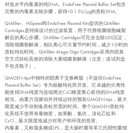
对低水平内毒素的纯DNA。EndoFree Plasmid Buffer Set包含
完整的内毒素去除步骤，获得<0.1 EU/µg的质粒DNA。
QIAfilter、HiSpeed和EndoFree Plasmid Kits提供的QIAfilter
Cartridges是特殊设计的过滤装置，用于代替细菌细胞碱裂
解后的离心步骤。QIAfilter Cartridges可完全去除SDS沉淀，
清除细菌裂解液，相比离心可大量节约时间，减少1小时的
质粒纯化时间。QIAfilter Mega-Giga Cartridges采用内部真
空方式轻松高效的清除大量细菌裂解液（注意：该试剂盒
不包含瓶子）。
QIAGEN-tips中独特的阴离子交换树脂（不提供EndoFree
Plasmid Buffer Set）专为核酸纯化而开发。它卓越的分离性
能使得DNA纯度与连续两次CsCl梯度离心获得的DNA纯度
相当。由重力流驱动并持续运转的预装QIAGEN-tips，最大
限度减少手动制备质粒所需的时间。整个QIAGEN质粒纯
化系统不使用有毒物质，如苯酚，氯仿，溴化乙锭和
CsCl，最大限度地减少对用户和环境的危害。
内毒素，又称脂多糖或LPS，是大肠杆菌等革兰氏阴性菌细