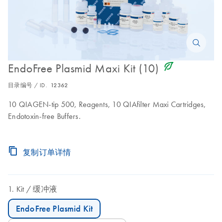
icon_0368_ls_gen_eco_friendly-s
EndoFree Plasmid Maxi Kit (10)
目录编号 / ID.
12362
10 QIAGEN-tip 500, Reagents, 10 QIAfilter Maxi Cartridges,
Endotoxin-free Buffers.
复制订单详情
Kit
缓冲液
EndoFree Plasmid Kit