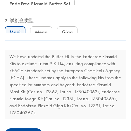
EndoFree Plasmid Buffer Set
试剂盒类型
Maxi
Mega
Giga
We have updated the Buffer ER in the EndoFree Plasmid
Kits to exclude Triton™ X-114, ensuring compliance with
REACH standards set by the European Chemicals Agency
(ECHA). These updates apply to the following kits from the
specified lot numbers and beyond: EndoFree Plasmid
Maxi Kit (Cat. no. 12362, Lot no. 178040362), EndoFree
Plasmid Mega Kit (Cat. no. 12381, Lot no. 178040365),
and EndoFree Plasmid Giga Kit (Cat. no. 12391, Lot no.
178040367).