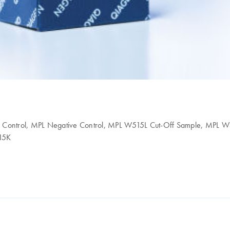
ve Control, MPL Negative Control, MPL W515L Cut-Off Sample, MPL 
15K