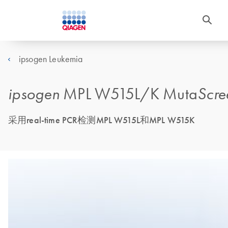
ipsogen Leukemia
ipsogen
MPL W515L/K Muta
Scre
采用real-time PCR检测MPL W515L和MPL W515K