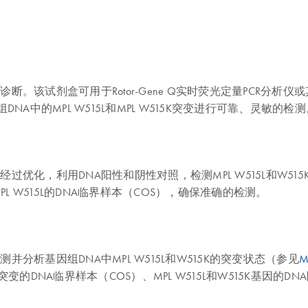
该试剂盒可用于Rotor-Gene Q实时荧光定量PCR分析仪或其他real-t
NA中的MPL W515L和MPL W515K突变进行可靠、灵敏的检测
t已经过优化，利用DNA阳性和阴性对照，检测MPL W515L和W51
.5% MPL W515L的DNA临界样本（COS），确保准确的检测。
并分析基因组DNA中MPL W515L和W515K的突变状态（参见
M
W515K突变的DNA临界样本（COS）、MPL W515L和W515K