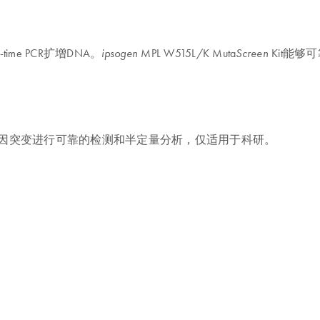
me PCR扩增DNA。
MPL W515L/K Muta
Kit能够
ipsogen
Screen
15K基因突变进行可靠的检测和半定量分析，仅适用于科研。