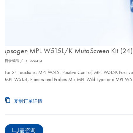
MPL W515L/K Muta
Kit (24)
ipsogen
Screen
目录编号 / ID.
676413
For 24 reactions: MPL W515L Positive Control, MPL W515K Positi
MPL W515L, Primers and Probes Mix MPL Wild-Type and MPL W5
复制订单详情
需咨询