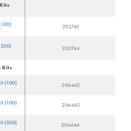
Kits
(100)
202742
(500)
202744
 Kits
it (100)
206442
it (100)
206442
it (500)
206444