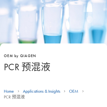
OEM by QIAGEN
PCR 预混液
Home
Applications & Insights
OEM
PCR 预混液