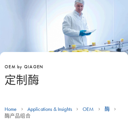
OEM by QIAGEN
定制酶
Home
Applications & Insights
OEM
酶
酶产品组合