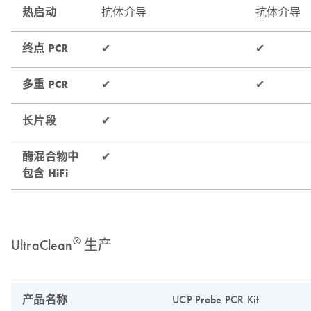
®
UltraClean
生产