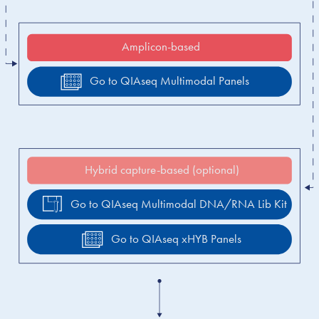
Amplicon-based
Go to QIAseq Multimodal Panels
Hybrid capture-based (optional)
Go to QIAseq Multimodal DNA/RNA Lib Kit
Go to QIAseq xHYB Panels