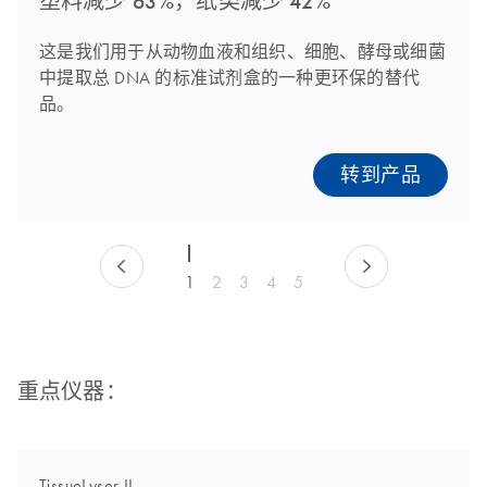
塑料减少 63%，纸类减少 42%
这是我们用于从动物血液和组织、细胞、酵母或细菌
中提取总 DNA 的标准试剂盒的一种更环保的替代
品。
转到产品
1
2
3
4
5
重点仪器：
TissueLyser II