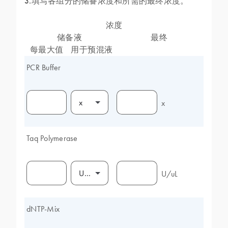
3.填写各组分的储备浓度和所需的最终浓度。
浓度
储备液
最终
每最大值
用于预混液
PCR Buffer
x
x
Taq Polymerase
U/uL
U/uL
dNTP-Mix