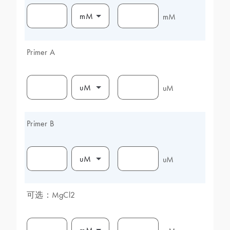
mM
mM
Primer A
uM
uM
Primer B
uM
uM
可选：MgCl2