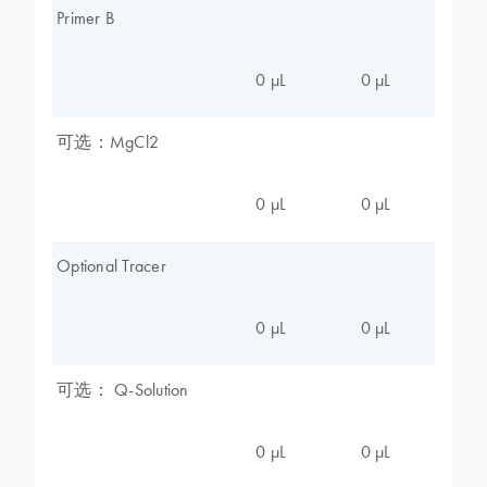
Primer B
0 µL
0 µL
可选：MgCl2
0 µL
0 µL
Optional Tracer
0 µL
0 µL
可选： Q-Solution
0 µL
0 µL