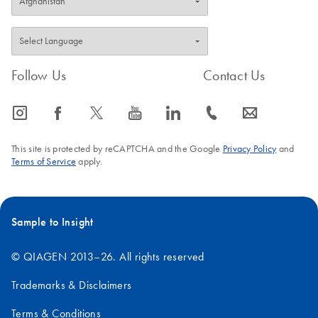
Follow Us
Contact Us
icon_0065_instagram-s
icon_0064_facebook-s
icon_0340_cc_gen_x-s
icon_0077_youtube-s
icon_0066_linkedin-s
icon_0072_phone-s
icon_0063_envelope-s
This site is protected by reCAPTCHA and the Google
Privacy Policy
and
Terms of Service
apply.
Sample to Insight
© QIAGEN 2013–26. All rights reserved
Trademarks & Disclaimers
Terms & Conditions