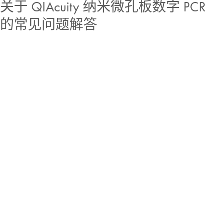
关于 QIAcuity 纳米微孔板数字 PCR
的常见问题解答
打开收件箱，获取最新的 dPCR 资讯
查阅有价值的科研资源，了解最新网络研讨会和活动动态，收
听播客新一期内容，并率先了解重磅产品发布的相关信息。