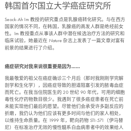
韩国首尔国立大学癌症研究所
Seock-Ah Im 教授的研究重点是乳腺癌转化研究。与在西方
国家的情况不同，在韩国，乳腺癌的高发人群是绝经前女
性。Im 教授重点从事该人群中潜在候选治疗方法的研究和
临床试验，她最近在
杂志上发表了一篇文章对富有
Nature
前景的结果进行了介绍。
癌症研究对我来说很重要是因为……
我最敬爱的祖父在癌症确诊三个月后（那时我刚刚学完解
剖学和生化学），因癌症导致的胆道阻塞引发的脓毒血症
而死亡。在我当住院医生的 20 世纪 90 年代，可用的细胞
毒性化疗药物数目很少。我遇到了很多癌症患者在死亡前
未能实现他们最后的愿望。尽管他们会承受许多副反应的
折磨，我仍认为他们应该有更多时间与他们的家人相处，
以维持生命质量。在 1999 年，靶向药物 STI-571（伊马替
尼）在标准治疗无效的慢性髓系白血病患者中的效果给人