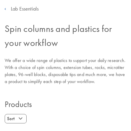
Lab Essentials
Spin columns and plastics for
your workflow
We offer a wide range of plastics to support your daily research.
With a choice of spin columns, extension tubes, racks, microtiter
plates, 96-well blocks, disposable tips and much more, we have
a product to simplify each step of your workflow.
Products
Sort