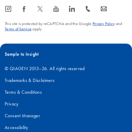
icon_0065_instagram-s
icon_0064_facebook-s
icon_0340_cc_gen_x-s
icon_0077_youtube-s
icon_0066_linkedin-s
icon_0072_phone-s
icon_0063_envelope-s
This site is protected by reCAPTCHA and the Google
Privacy Policy
and
Terms of Service
apply.
Sample to Insight
© QIAGEN 2013–26. All rights reserved
Trademarks & Disclaimers
Terms & Conditions
Privacy
Consent Manager
Accessibility