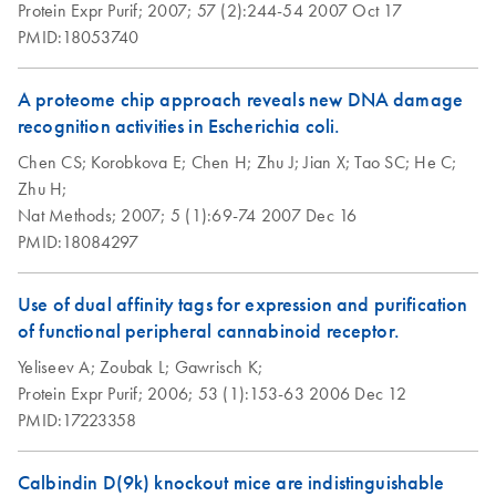
Protein Expr Purif;
2007;
57 (2):244-54
2007 Oct 17
PMID:18053740
A proteome chip approach reveals new DNA damage
recognition activities in Escherichia coli.
Chen CS;
Korobkova E;
Chen H;
Zhu J;
Jian X;
Tao SC;
He C;
Zhu H;
Nat Methods;
2007;
5 (1):69-74
2007 Dec 16
PMID:18084297
Use of dual affinity tags for expression and purification
of functional peripheral cannabinoid receptor.
Yeliseev A;
Zoubak L;
Gawrisch K;
Protein Expr Purif;
2006;
53 (1):153-63
2006 Dec 12
PMID:17223358
Calbindin D(9k) knockout mice are indistinguishable