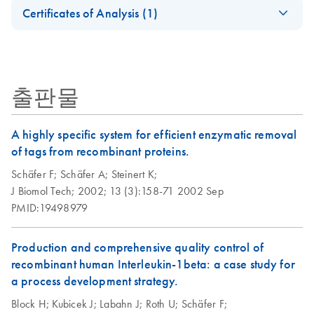
EN
(EN)
free expression
Certificates of Analysis (1)
Ni-NTA Agarose
EN
Download
PDF
(457.4KB)
Download Safety Data Sheets for QIAGEN product
system for
Purification of
Critical factors for
EN
Download
Certificates of Analysis
components.
PDF
(974.4KB)
synthesis of
EN
6xHis-tagged
successful protein
proteins used in
Proteins from E.
crystallization -
structural analyses
coli under Native
(EN)
출판물
Conditions (EN)
(EN) - Process
EN
Download
PDF
(77.7KB)
Reliable
EN
Download
PDF
(267.6KB)
Development:
A highly specific system for efficient enzymatic removal
purification of
Scaling Up Human
of tags from recombinant proteins.
GST-, His-, and
IL-1b Production,
Schäfer F;
Schäfer A;
Steinert K;
Strep-tagged
Tag Removal, and X-
J Biomol Tech;
2002;
13 (3):158-71
2002 Sep
proteins - (EN)
Ray Crystallography
PMID:19498979
Production and comprehensive quality control of
recombinant human Interleukin-1beta: a case study for
a process development strategy.
Block H;
Kubicek J;
Labahn J;
Roth U;
Schäfer F;