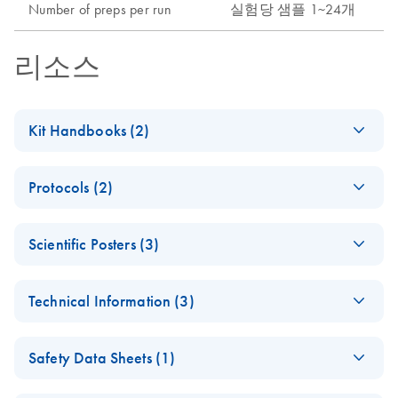
Number of preps per run
실험당 샘플 1~24개
리소스
Kit Handbooks (2)
(EN) - Important
EN
Download
PDF
(525.5KB)
Protocols (2)
Note for Ni-NTA
Users
Automated
EN
Download
PDF
(52.3KB)
Scientific Posters (3)
Purification of
The
EN
Download
PDF
(600.3KB)
6xHis-tagged
QIAexpressionist -
(EN) - New Ni-
EN
Download
PDF
(652.3KB)
Proteins from E. coli
(EN)
Technical Information (3)
NTA Cartridges —
Using Ni-NTA
the faster way to
A handbook for high-level expression and purification of
Superflow under
Complete solutions
EN
Download
PDF
(336.5KB)
purer proteins
6xHis-tagged proteins
Native Conditions
Safety Data Sheets (1)
for membrane
(EN)
protein analysis -
(EN) - Novel cell-
EN
Download
Safety Data Sheets
PDF
(140.2KB)