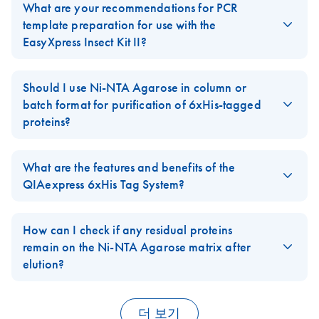
What are your recommendations for PCR
for native and denaturing conditions). Optimal imidazole
template preparation for use with the
concentrations have to be determined empirically.
EasyXpress Insect Kit II?
Increase the NaCl concentration (up to 2 M) in the
We recommend to use the
purification buffers to reduce the binding of contaminants as a
EasyXpress Linear Template Kit Plus
to
generate PCR products optimized for use in protein expression
result of nonspecific ionic interactions.
Should I use Ni-NTA Agarose in column or
with the
EasyXpress Insect Kit II
.
batch format for purification of 6xHis-tagged
Add ß-mercaptoethanol (up to 20 mM) to the lysis buffer to
proteins?
prevent copurification of host proteins that may have formed
This kit uses specially designed primers to amplify coding DNA
disulfide bonds with the protein of interest during cell lysis.
sequence and supplement it with regulatory elements required
The binding capacity of
Ni-NTA Agarose
is the same regardless
for optimal transcription and translation in cell-free expression
of the format used. However, the batch procedure (mixing the
Add detergents such as Triton X-100 and Tween 20 (up to
What are the features and benefits of the
systems. In addition, specially designed 5' untranslated regions
Ni-NTA resin with lysate or protein sample prior to loading it
2%), or additives such as glycerol (up to 50%) or ethanol (up
QIAexpress 6xHis Tag System?
(UTRs) on the sense adapter primer sequences reduce the
onto a column, as opposed to loading the sample onto a column
to 20%) to reduce nonspecific binding to the matrix due to
formation of secondary structure in the translation initiation
pre-packed with Ni-NTA resin) can provide more efficient
nonspecific hydrophobic interactions.
FEATURES
BENEFITS
How can I check if any residual proteins
region, one of the commonest causes of low expression rates. A
binding for dilute proteins, since binding can be carried out for
The interaction of
Reduce the amount of Ni-NTA matrix. Low-affinity binding of
remain on the Ni-NTA Agarose matrix after
His
an extended period (approximately 1 hour), and resin amounts
-or
Strep-tag II
can be added to either terminus, greatly
the 6xHis tag
background proteins will be reduced by matching the total
elution?
simplifying protein purification and detection after expression.
can be scaled for variable amounts of lysate/protein sample.
with Ni-NTA
binding capacity of Ni-NTA matrix with the expected amount
One-step purification can be carried out under
matrices is
Ni-NTA Agarose may be boiled in SDS-PAGE sample buffer to
of 6xHis-tagged protein.
native or denaturing conditions
FAQ-1221
FAQ-147
conformation
release any protein that remains on the matrix following elution.
더 보기
FAQ-102