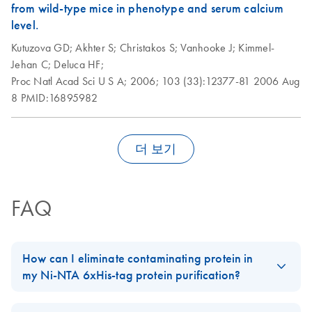
from wild-type mice in phenotype and serum calcium
level.
Kutuzova GD;
Akhter S;
Christakos S;
Vanhooke J;
Kimmel-
Jehan C;
Deluca HF;
Proc Natl Acad Sci U S A;
2006;
103 (33):12377-81
2006 Aug
8
PMID:16895982
더 보기
FAQ
How can I eliminate contaminating protein in
my Ni-NTA 6xHis-tag protein purification?
Use 10-20 mM imidazole in the lysis and wash buffers (both