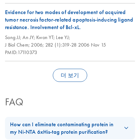
Evidence for two modes of development of acquired
tumor necrosis factor-related apoptosis-inducing ligand
resistance. Involvement of Bcl-xL.
Song JJ;
An JY;
Kwon YT;
Lee YJ;
J Biol Chem;
2006;
282 (1):319-28
2006 Nov 15
PMID:17110373
더 보기
FAQ
How can I eliminate contaminating protein in
my Ni-NTA 6xHis-tag protein purification?