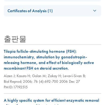
crystallization -
(EN) - Novel cell-
EN
Download
Safety Data Sheets
PDF
(140.2KB)
EN
(EN)
free expression
Certificates of Analysis (1)
Download Safety Data Sheets for QIAGEN product
system for
Reliable
EN
Download
Certificates of Analysis
components.
PDF
(267.6KB)
synthesis of
EN
purification of
proteins used in
GST-, His-, and
structural analyses
Strep-tagged
출판물
proteins - (EN)
Tilapia follicle-stimulating hormone (FSH):
immunochemistry, stimulation by gonadotropin-
releasing hormone, and effect of biologically active
recombinant FSH on steroid secretion.
Aizen J;
Kasuto H;
Golan M;
Zakay H;
Levavi-Sivan B;
Biol Reprod;
2006;
76 (4):692-700
2006 Dec 27
PMID:17192515
A highly specific system for efficient enzymatic removal