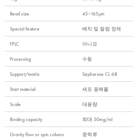
Bead size
45~165µm
Special feature
배치 및 컬럼 정제
FPLC
아니요
Processing
수동
Support/matrix
Sepharose CL-6B
Start material
세포 용해물
Scale
대용량
Binding capacity
최대 50mg/ml
Gravity flow or spin column
중력류