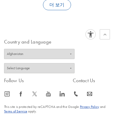
conformation
release any protein that remains on the matrix following elution.
더 보기
FAQ-102
independent
All proteins, regardless of whether they bind to Ni-NTA or to the
agarose-moiety, will be recovered by this procedure.
Binding, washing, and elution are highly
Mild elution
reproducible, and have no effect on protein
conditions can
FAQ-324
structure. Pure protein products are ready for
be used
direct use in downstream applications
The 6xHis tag is
Country and Language
6xHis tags can be used in any expression
much smaller
system. The Tag does not interfere with the
than other
structure and function of the recombinant
commonly used
protein
tags
The 6xHis tag is
uncharged at
The 6xHis tag does not interfere with secretion
Follow Us
Contact Us
physiological pH
The recombinant protein can be used without
The 6xHis tag is
icon_0065_instagram-s
icon_0064_facebook-s
icon_0340_cc_gen_x-s
icon_0077_youtube-s
icon_0066_linkedin-s
icon_0072_phone-s
icon_0063_envelope-s
prior removal of the tag as an antigen to
poorly
generate antibodies against the protein of
immunogenic
interest
This site is protected by reCAPTCHA and the Google
Privacy Policy
and
Terms of Service
apply.
Using Factor Xa