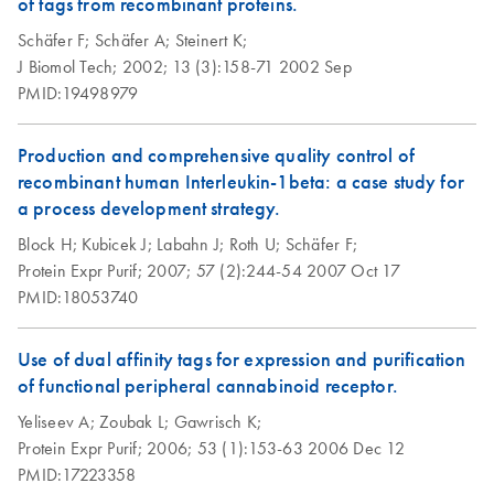
of tags from recombinant proteins.
Schäfer F;
Schäfer A;
Steinert K;
J Biomol Tech;
2002;
13 (3):158-71
2002 Sep
PMID:19498979
Production and comprehensive quality control of
recombinant human Interleukin-1beta: a case study for
a process development strategy.
Block H;
Kubicek J;
Labahn J;
Roth U;
Schäfer F;
Protein Expr Purif;
2007;
57 (2):244-54
2007 Oct 17
PMID:18053740
Use of dual affinity tags for expression and purification
of functional peripheral cannabinoid receptor.
Yeliseev A;
Zoubak L;
Gawrisch K;
Protein Expr Purif;
2006;
53 (1):153-63
2006 Dec 12
PMID:17223358