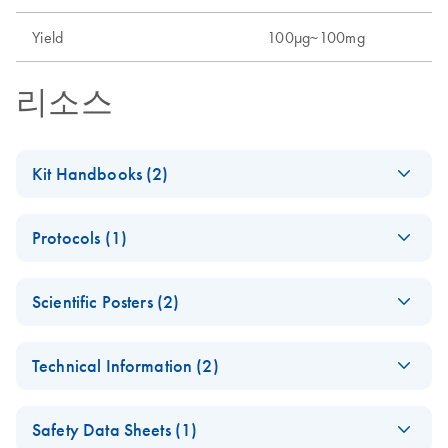
Yield
100µg~100mg
리소스
Kit Handbooks (2)
(EN) - Important
EN
Download
PDF
(525.5KB)
Protocols (1)
Note for Ni-NTA
Users
Ni-NTA Agarose
EN
Download
PDF
(457.4KB)
Scientific Posters (2)
Purification of
The
EN
Download
PDF
(600.3KB)
6xHis-tagged
QIAexpressionist -
(EN) - New Ni-
EN
Download
PDF
(652.3KB)
Proteins from E.
(EN)
Technical Information (2)
NTA Cartridges —
coli under Native
the faster way to
A handbook for high-level expression and purification of
Conditions (EN)
Critical factors for
EN
Download
PDF
(974.4KB)
purer proteins
6xHis-tagged proteins
Safety Data Sheets (1)
successful protein