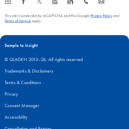
icon_0065_instagram-s
icon_0064_facebook-s
icon_0340_cc_gen_x-s
icon_0077_youtube-s
icon_0066_linkedin-s
icon_0072_phone-s
icon_0063_envelope-s
This site is protected by reCAPTCHA and the Google
Privacy Policy
and
Terms of Service
apply.
Sample to Insight
© QIAGEN 2013–26. All rights reserved
Trademarks & Disclaimers
Terms & Conditions
Privacy
Consent Manager
Accessibility
Cancellation and Returns