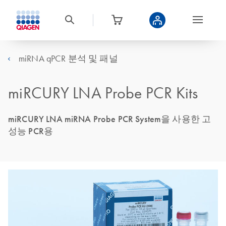
miRNA qPCR 분석 및 패널
miRCURY LNA Probe PCR Kits
miRCURY LNA miRNA Probe PCR System을 사용한 고
성능 PCR용