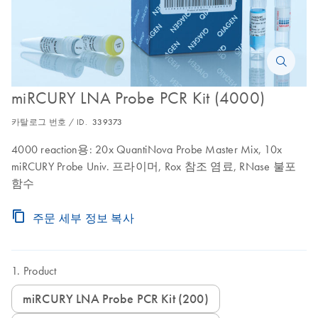
miRCURY LNA Probe PCR Kit (4000)
카탈로그 번호 / ID.
339373
4000 reaction용: 20x QuantiNova Probe Master Mix, 10x
miRCURY Probe Univ. 프라이머, Rox 참조 염료, RNase 불포
함수
주문 세부 정보 복사
Product
miRCURY LNA Probe PCR Kit (200)