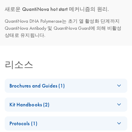
새로운 QuantiNova hot start 메커니즘의 원리.
QuantiNova DNA Polymerase는 초기 열 활성화 단계까지
QuantiNova Antibody 및 QuantiNova Guard에 의해 비활성
상태로 유지됩니다.
리소스
Brochures and Guides (1)
RT-PCR and RT-
EN
Download
PDF
(99.8KB)
Kit Handbooks (2)
qPCR Kits
Eco-friendlier* products for specific, sensitive and robust
miRCURY LNA
EN
Download
PDF
(854.7KB)
PCR
Protocols (1)
miRNA Probe PCR
Handbook