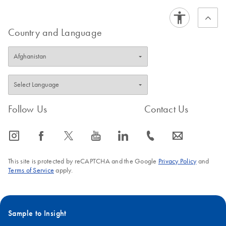
Country and Language
Follow Us
Contact Us
icon_0065_instagram-s
icon_0064_facebook-s
icon_0340_cc_gen_x-s
icon_0077_youtube-s
icon_0066_linkedin-s
icon_0072_phone-s
icon_0063_envelope-s
This site is protected by reCAPTCHA and the Google
Privacy Policy
and
Terms of Service
apply.
Sample to Insight