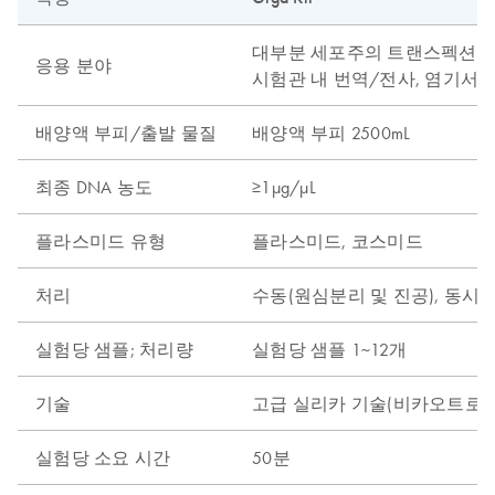
대부분 세포주의 트랜스펙션, 클
응용 분야
시험관 내 번역/전사, 염기서열
배양액 부피/출발 물질
배양액 부피 2500mL
최종 DNA 농도
≥1µg/µL
플라스미드 유형
플라스미드, 코스미드
처리
수동(원심분리 및 진공), 동시 
실험당 샘플; 처리량
실험당 샘플 1~12개
기술
고급 실리카 기술(비카오트로픽
실험당 소요 시간
50분