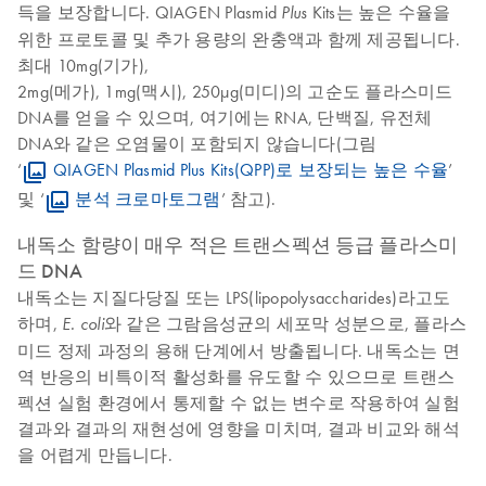
득을 보장합니다. QIAGEN Plasmid
Kits는 높은 수율을
Plus
위한 프로토콜 및 추가 용량의 완충액과 함께 제공됩니다.
최대 10mg(기가),
2mg(메가), 1mg(맥시), 250μg(미디)의 고순도 플라스미드
DNA를 얻을 수 있으며, 여기에는 RNA, 단백질, 유전체
DNA와 같은 오염물이 포함되지 않습니다(그림
‘
QIAGEN Plasmid Plus Kits(QPP)로 보장되는 높은 수율
’
및 ‘
분석 크로마토그램
’ 참고).
내독소 함량이 매우 적은 트랜스펙션 등급 플라스미
드 DNA
내독소는 지질다당질 또는 LPS(lipopolysaccharides)라고도
하며,
와 같은 그람음성균의 세포막 성분으로, 플라스
E. coli
미드 정제 과정의 용해 단계에서 방출됩니다. 내독소는 면
역 반응의 비특이적 활성화를 유도할 수 있으므로 트랜스
펙션 실험 환경에서 통제할 수 없는 변수로 작용하여 실험
결과와 결과의 재현성에 영향을 미치며, 결과 비교와 해석
을 어렵게 만듭니다.