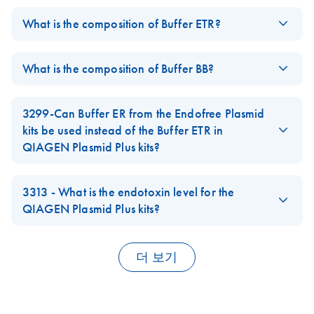
The composition of Buffer S3 is confidential. This buffer is a
developed to make plasmid DNA preparation even more
proprietary component of
QIAGEN Plasmid Plus Kits
and is an
What is the composition of Buffer ETR?
convenient and reduce endotoxin levels in line with
plays and important role in the alkaline lysis procedure. Buffer
scientists’ needs in the laboratory. A lot of well-known
The composition of Buffer ETR is confidential. Buffer ETR is a
S3 can only be purchased in combination with QIAGEN Plasmid
companies have developed kits, and the choice of
proprietary component of
QIAGEN Plasmid Plus Kits
and
What is the composition of Buffer BB?
Plus Kits.
solutions available has never been greater. We compared
functions as an endotoxin removal buffer. Buffer ETR can only be
The composition of Buffer BB is confidential. Buffer BB is a
popular advanced-technology kits to see their relative
FAQ-2788
purchased in combination with QIAGEN Plasmid Plus Kits.
proprietary component of
QIAGEN Plasmid Plus Kits
and
performance in speed, convenience of handling, yield
3299-Can Buffer ER from the Endofree Plasmid
FAQ-2789
functions as a binding buffer, adjusting the correct binding
and endotoxin levels.
kits be used instead of the Buffer ETR in
conditions after alkaline lysis, when performing the QIAGEN
QIAGEN Plasmid Plus kits?
Plasmid Plus procedure. Buffer BB can only be purchased in
The impact of
EN
Download
PDF
(718.1KB)
No, the two buffers cannot be interchanged. The QIAGEN
combination with QIAGEN Plasmid Plus Kits and is not available
bacterial culture
Plasmid Plus chemistry is not compatible with Buffer ER from the
3313 - What is the endotoxin level for the
separately.
conditions on
Endofree Plasmid kits.
QIAGEN Plasmid Plus kits?
plasmid DNA yield
FAQ-2790
FAQ-3299
Endotoxin level of QIAGEN Plasmid Plus kits is in the range of 1
Technical Information
EU/µg DNA.
더 보기
FAQ-3313