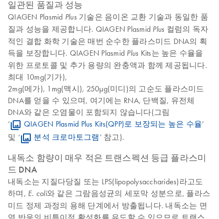
일관된 품질과 성능
QIAGEN Plasmid
기술은 음이온 교환 기술과 동일한 품
Plus
질과 성능을 제공합니다. QIAGEN Plasmid
컬럼의 독자
Plus
적인 결합 화학 기술은 매번 순수한 플라스미드 DNA의 획
득을 보장합니다. QIAGEN Plasmid
Kits는 높은 수율을
Plus
위한 프로토콜 및 추가 용량의 완충액과 함께 제공됩니다.
최대 10mg(기가),
2mg(메가), 1mg(맥시), 250μg(미디)의 고순도 플라스미드
DNA를 얻을 수 있으며, 여기에는 RNA, 단백질, 유전체
DNA와 같은 오염물이 포함되지 않습니다(그림
‘
QIAGEN Plasmid Plus Kits(QPP)로 보장되는 높은 수율
’
및 ‘
분석 크로마토그램
’ 참고).
내독소 함량이 매우 적은 트랜스펙션 등급 플라스미
드 DNA
내독소는 지질다당질 또는 LPS(lipopolysaccharides)라고도
하며,
와 같은 그람음성균의 세포막 성분으로, 플라스
E. coli
미드 정제 과정의 용해 단계에서 방출됩니다. 내독소는 면
역 반응의 비특이적 활성화를 유도할 수 있으므로 트랜스