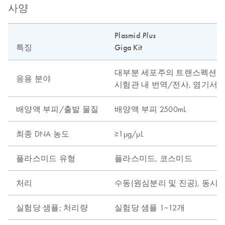
사양
Plasmid
Plus
특징
Giga Kit
대부분 세포주의 트랜스펙션, 클
응용 분야
시험관 내 번역/전사, 염기서열
배양액 부피/출발 물질
배양액 부피 2500mL
최종 DNA 농도
≥1µg/µL
플라스미드 유형
플라스미드, 코스미드
처리
수동(원심분리 및 진공), 동시 
실험당 샘플; 처리량
실험당 샘플 1~12개