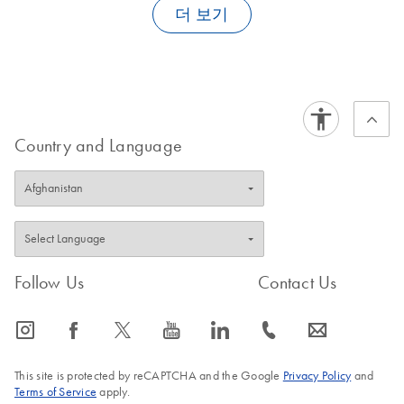
EU/µg DNA.
더 보기
FAQ-3313
Country and Language
Follow Us
Contact Us
icon_0065_instagram-s
icon_0064_facebook-s
icon_0340_cc_gen_x-s
icon_0077_youtube-s
icon_0066_linkedin-s
icon_0072_phone-s
icon_0063_envelope-s
This site is protected by reCAPTCHA and the Google
Privacy Policy
and
Terms of Service
apply.