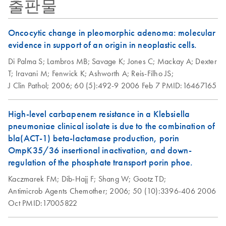
출판물
Isolation of
EN
Download
PDF
(112.3KB)
bacteriophage-P1-
Oncocytic change in pleomorphic adenoma: molecular
derived constructs
evidence in support of an origin in neoplastic cells.
using the QIAGEN
Di Palma S;
Lambros MB;
Savage K;
Jones C;
Mackay A;
Dexter
Plasmid Midi Kit
T;
Iravani M;
Fenwick K;
Ashworth A;
Reis-Filho JS;
The procedure has been used successfully for isolation of
J Clin Pathol;
2006;
60 (5):492-9
2006 Feb 7
PMID:16467165
110 kb P1 DNA (pAdsacBII with an 80 kb insert) from
strain NS3529. Yield of P1 DNA was
Escherichia coli
High-level carbapenem resistance in a Klebsiella
typically 10-50 µg from 500 ml culture.
pneumoniae clinical isolate is due to the combination of
bla(ACT-1) beta-lactamase production, porin
Isolation of
EN
Download
PDF
(50.4KB)
OmpK35/36 insertional inactivation, and down-
endotoxin-free
regulation of the phosphate transport porin phoe.
plasmid DNA using
Kaczmarek FM;
Dib-Hajj F;
Shang W;
Gootz TD;
the QIAGEN
Antimicrob Agents Chemother;
2006;
50 (10):3396-406
2006
Plasmid Midi Kit
Oct
PMID:17005822
This protocol is for purification of up to 100 µg endotoxin-
free plasmid DNA using QIAGEN-tip 100.