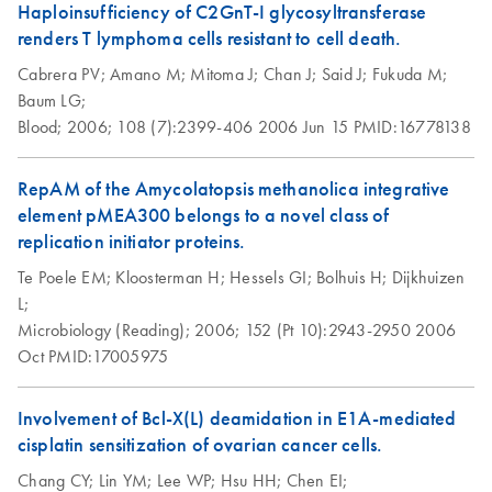
Haploinsufficiency of C2GnT-I glycosyltransferase
renders T lymphoma cells resistant to cell death.
Isolation of genomic
EN
Download
PDF
(70.1KB)
Cabrera PV;
DNA from tissue
Amano M;
Mitoma J;
Chan J;
Said J;
Fukuda M;
Baum LG;
using the QIAGEN-
Blood;
tip 10000
2006;
108 (7):2399-406
2006 Jun 15
PMID:16778138
Isolation of genomic
EN
Download
RepAM of the Amycolatopsis methanolica integrative
PDF
(62.1KB)
DNA from tissue
element pMEA300 belongs to a novel class of
using the QIAGEN-
replication initiator proteins.
tip 2500
Te Poele EM;
Kloosterman H;
Hessels GI;
Bolhuis H;
Dijkhuizen
This protocol is designed for the rapid, easy, and non-
L;
toxic preparation of up to 2 mg genomic DNA from not
Microbiology (Reading);
2006;
152 (Pt 10):2943-2950
2006
more than 2 g of tissue using QIAGEN-tip 2500.
Oct
PMID:17005975
QIAGEN® Genomic-tips 20/G, 100/G, and 500/G
can also be used with this protocol by reducing the
Involvement of Bcl-X(L) deamidation in E1A-mediated
amount of starting material according to the table on page
cisplatin sensitization of ovarian cancer cells.
2. The purified genomic DNA ranges in size from 50-150
Chang CY;
Lin YM;
Lee WP;
Hsu HH;
Chen EI;
kb.