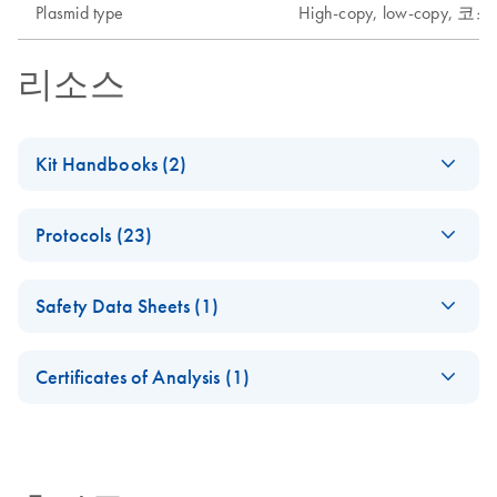
Plasmid type
High-copy, low-copy, 
리소스
Kit Handbooks (2)
(EN) - QIAfilter
EN
Download
PDF
(3MB)
Protocols (23)
Plasmid Purification
Handbook — April
Isolation of BAC
EN
Download
PDF
(116.9KB)
2012
Safety Data Sheets (1)
DNA using the
April 2012
QIAGEN Plasmid
Safety Data Sheets
EN
Midi Kit
Certificates of Analysis (1)
QIAGEN Plasmid
EN
Download
PDF
(1.9MB)
Download Safety Data Sheets for QIAGEN product
This procedure has been used successfully for isolation of 150-250 kb
Purification
Certificates of Analysis
components.
EN
BAC DNA from a mouse-BAC library cloned in pBeloBAC11 from
Handbook
Escherichia coli
strain HB101/r. The yield of BAC DNA from 100 ml
culture was typically 20-40 μg.