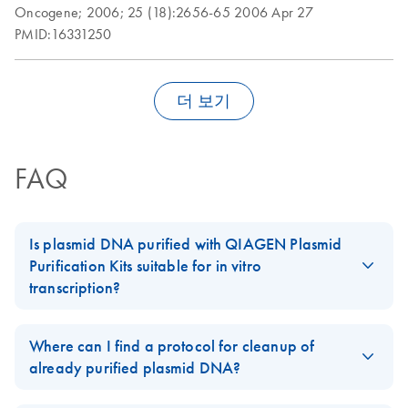
Oncogene;
2006;
25 (18):2656-65
2006 Apr 27
PMID:16331250
Isolation of large-
EN
Download
PDF
(46.4KB)
construct DNA using
the QIAGEN
더 보기
Plasmid Maxi Kit
This protocol is designed to provide up to 150 μg
BAC/PAC/P1 DNA or up to 400 μg cosmid DNA.
FAQ
Isolation of plasmid
EN
Download
PDF
(109.7KB)
DNA from Bacillus
subtilis using the
Is plasmid DNA purified with QIAGEN Plasmid
QIAGEN Plasmid
Purification Kits suitable for in vitro
Midi Kit
transcription?
The procedure has been used successfully for isolation of
Plasmid preparations are free of any detectable proteins or other
high- and low-copy-number plasmids from various
Bacillus
contaminants when purified using
QIAGEN's anion-exchange
Where can I find a protocol for cleanup of
strains. Yield of plasmid DNA was typically 10-20
subtilis
kits
according to the recommended protocols. DNA purified
already purified plasmid DNA?
µg plasmid DNA from 100 ml culture.
using
QIAGEN Plasmid Kits
,
QIAfilter Plasmid Kits
, or
EndoFree
When using the silica-based
QIAprep Spin Miniprep Kit
, a
Plasmid Kits
gives excellent results with in-vitro transcription