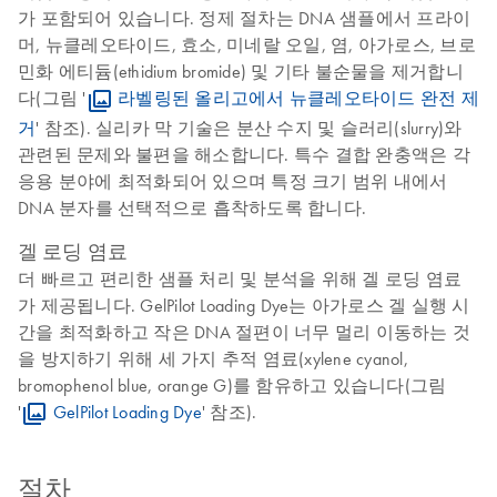
가 포함되어 있습니다. 정제 절차는 DNA 샘플에서 프라이
머, 뉴클레오타이드, 효소, 미네랄 오일, 염, 아가로스, 브로
민화 에티듐(ethidium bromide) 및 기타 불순물을 제거합니
다(그림 '
라벨링된 올리고에서 뉴클레오타이드 완전 제
거
' 참조). 실리카 막 기술은 분산 수지 및 슬러리(slurry)와
관련된 문제와 불편을 해소합니다. 특수 결합 완충액은 각
응용 분야에 최적화되어 있으며 특정 크기 범위 내에서
DNA 분자를 선택적으로 흡착하도록 합니다.
겔 로딩 염료
더 빠르고 편리한 샘플 처리 및 분석을 위해 겔 로딩 염료
가 제공됩니다. GelPilot Loading Dye는 아가로스 겔 실행 시
간을 최적화하고 작은 DNA 절편이 너무 멀리 이동하는 것
을 방지하기 위해 세 가지 추적 염료(xylene cyanol,
bromophenol blue, orange G)를 함유하고 있습니다(그림
'
GelPilot Loading Dye
' 참조).
절차