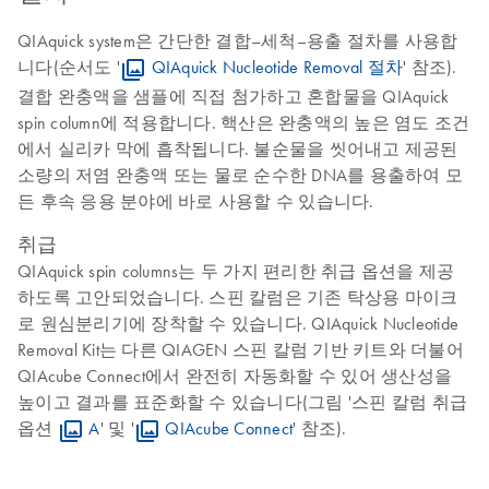
QIAquick system은 간단한 결합–세척–용출 절차를 사용합
니다(순서도 '
QIAquick Nucleotide Removal 절차
' 참조).
결합 완충액을 샘플에 직접 첨가하고 혼합물을 QIAquick
spin column에 적용합니다. 핵산은 완충액의 높은 염도 조건
에서 실리카 막에 흡착됩니다. 불순물을 씻어내고 제공된
소량의 저염 완충액 또는 물로 순수한 DNA를 용출하여 모
든 후속 응용 분야에 바로 사용할 수 있습니다.
취급
QIAquick spin columns는 두 가지 편리한 취급 옵션을 제공
하도록 고안되었습니다. 스핀 칼럼은 기존 탁상용 마이크
로 원심분리기에 장착할 수 있습니다. QIAquick Nucleotide
Removal Kit는 다른 QIAGEN 스핀 칼럼 기반 키트와 더불어
QIAcube Connect에서 완전히 자동화할 수 있어 생산성을
높이고 결과를 표준화할 수 있습니다(그림 '스핀 칼럼 취급
옵션
A
' 및 '
QIAcube Connect
' 참조).