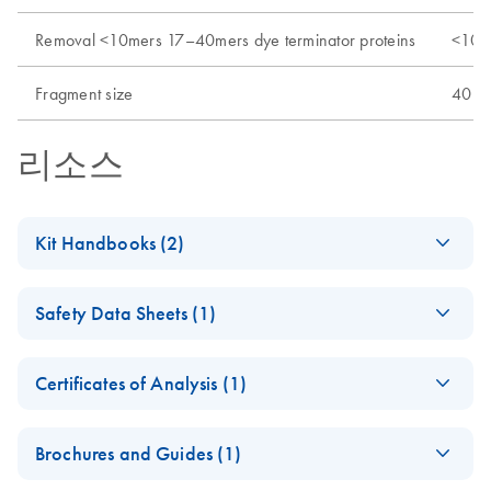
Removal <10mers 17–40mers dye terminator proteins
<10
Fragment size
40bp
리소스
Kit Handbooks (2)
QIAquick Nucleotide
EN
Download
PDF
(39KB)
Safety Data Sheets (1)
Removal Kit —
Important Note - (EN)
Safety Data Sheets
EN
Certificates of Analysis (1)
QIAquick Spin
EN
Download
Download Safety Data Sheets for QIAGEN product
PDF
(814.7KB)
Handbook
Certificates of Analysis
components.
EN
Brochures and Guides (1)