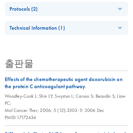
Spin Column Kits
EN
Download
PDF
(119KB)
Protocols (2)
Using 100%
Recycled Waste
Cleanup of
EN
Download
PDF
(45.4KB)
Tubes Go Greener
Technical Information (1)
nonradioactive
Fact Sheet
samples using the
Important Note:
This fact sheet explains the inclusion of the QIAquick
EN
Download
PDF
(45.7KB)
QIAquick
Collection Tubes
Nucleotide Removal Kit, the Ni-NTA Spin Kit, the DNeasy
Nucleotide Removal
Replacement
PowerSoil Pro Kit and the QIAamp Fast DNA Tissue Kit in
Kit
출판물
our Go Greener program.
QIAquick® Spin Columns can now be used on any
vacuum manifold with luer connectors, for example, the
Effects of the chemotherapeutic agent doxorubicin on
QIAvac 6S or QIAvac 24 with QIAvac Luer Adapters.
the protein C anticoagulant pathway.
This protocol is designed for removal of primers <10
Woodley-Cook J;
bases, enzymes, salts, and unincorporated nucleotides
Shin LY;
Swystun L;
Caruso S;
Beaudin S;
Liaw
PC;
from biotin-, or DIG-labeled DNA fragments and
Mol Cancer Ther;
oligonucleotides >17 nucleotides.
2006;
5 (12):3303-11
2006 Dec
PMID:17172434
QIAquick
EN
Download
PDF
(47.6KB)
Nucleotide Removal