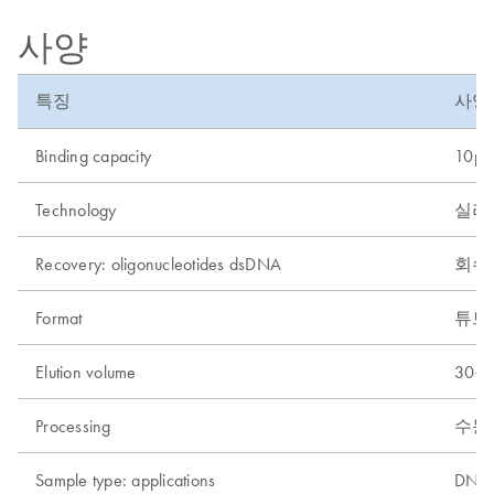
사양
특징
사양
Binding capacity
10µg
Technology
실리
Recovery: oligonucleotides dsDNA
회수
Format
튜브
Elution volume
30~5
Processing
수동
Sample type: applications
DNA