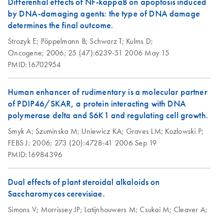
Differential effects of NF-kappaB on apoptosis induced
Kit (EN)
by DNA-damaging agents: the type of DNA damage
determines the final outcome.
Strozyk E;
Pöppelmann B;
Schwarz T;
Kulms D;
Oncogene;
2006;
25 (47):6239-51
2006 May 15
PMID:16702954
Human enhancer of rudimentary is a molecular partner
of PDIP46/SKAR, a protein interacting with DNA
polymerase delta and S6K1 and regulating cell growth.
Smyk A;
Szuminska M;
Uniewicz KA;
Graves LM;
Kozlowski P;
FEBS J;
2006;
273 (20):4728-41
2006 Sep 19
PMID:16984396
Dual effects of plant steroidal alkaloids on
Saccharomyces cerevisiae.
Simons V;
Morrissey JP;
Latijnhouwers M;
Csukai M;
Cleaver A;