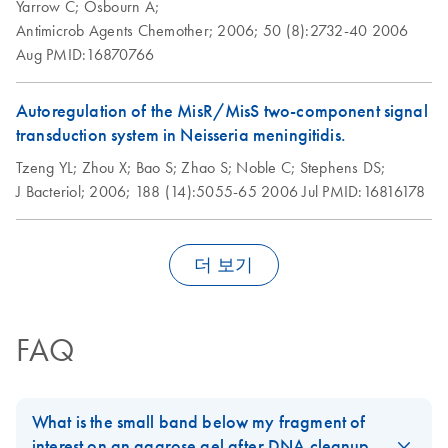
Yarrow C;
Osbourn A;
Antimicrob Agents Chemother;
2006;
50 (8):2732-40
2006
Aug
PMID:16870766
Autoregulation of the MisR/MisS two-component signal
transduction system in Neisseria meningitidis.
Tzeng YL;
Zhou X;
Bao S;
Zhao S;
Noble C;
Stephens DS;
J Bacteriol;
2006;
188 (14):5055-65
2006 Jul
PMID:16816178
더 보기
FAQ
What is the small band below my fragment of
interest on an agarose gel after DNA cleanup