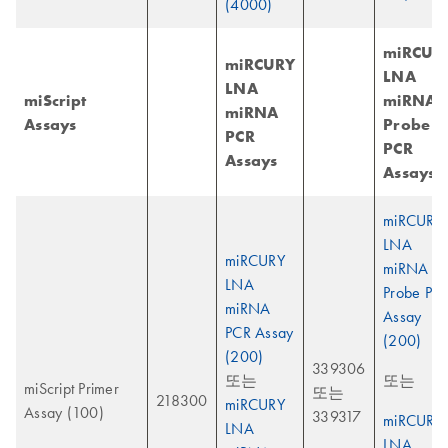
(4000)
miRCUR
miRCURY
LNA
LNA
miScript
miRNA
miRNA
Assays
Probe
PCR
PCR
Assays
Assays
miRCURY
LNA
miRCURY
miRNA
LNA
Probe PC
miRNA
Assay
PCR Assay
(200)
(200)
339306
또는
또는
miScript Primer
또는
218300
miRCURY
Assay (100)
339317
miRCURY
LNA
LNA