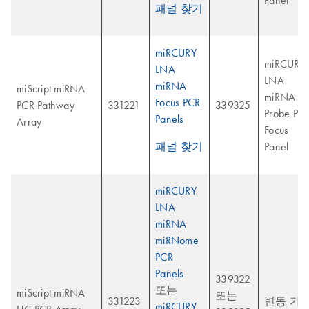
Panel
패널 찾기
miRCURY
miRCURY
LNA
LNA
miRNA
miScript miRNA
miRNA
Focus PCR
PCR Pathway
331221
339325
Probe PC
Panels
Array
Focus
패널 찾기
Panel
miRCURY
LNA
miRNA
miRNome
PCR
Panels
339322
또는
miScript miRNA
또는
331223
변동 가
miRCURY