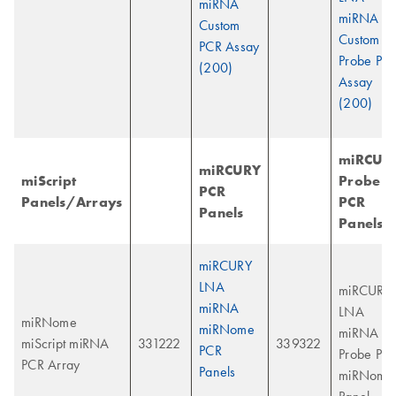
miRNA
miRNA
Custom
Custom
PCR Assay
Probe PC
(200)
Assay
(200)
miRCUR
miRCURY
miScript
Probe
PCR
Panels/Arrays
PCR
Panels
Panels
miRCURY
LNA
miRCURY
miRNA
LNA
miRNome
miRNome
miRNA
miScript miRNA
331222
339322
PCR
Probe PC
PCR Array
Panels
miRNome