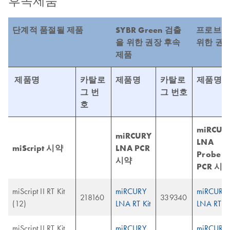
후속제품
단계적 품절될 제품
SYBR Green 검출
프로브 
을 위한 권장 후속
위한 권
제품
제품명
카탈로
제품명
카탈로
제품명
그 번
그 번호
호
miRCUR
miRCURY
LNA
miScript 시약
LNA PCR
Probe
시약
PCR 시
miScript II RT Kit
miRCURY
miRCURY
218160
339340
(12)
LNA RT Kit
LNA RT Ki
miScript II RT Kit
miRCURY
miRCURY