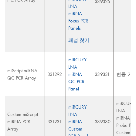
HC PCR Array
339325
LNA
miRNA
Focus PCR
Panels
패널 찾기
miRCURY
LNA
miScript miRNA
331292
miRNA
339331
변동 가
QC PCR Array
QC PCR
Panel
miRCURY
miRCURY
LNA
Custom miScript
LNA
miRNA
miRNA PCR
331231
miRNA
339330
Probe PC
Array
Custom
Custom