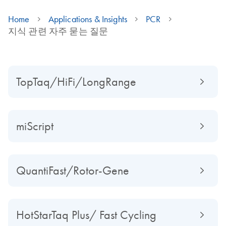
Home
Applications & Insights
PCR
지식 관련 자주 묻는 질문
TopTaq/HiFi/LongRange
miScript
QuantiFast/Rotor-Gene
HotStarTaq Plus/ Fast Cycling