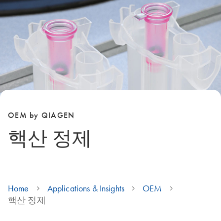
OEM by QIAGEN
핵산 정제
Home
Applications & Insights
OEM
핵산 정제