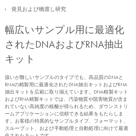
発見および橋渡し研究
幅広いサンプル用に最適化
されたDNAおよびRNA抽出
キット
扱いが難しいサンプルのタイプでも、高品質のDNAと
RNAの精製用に最適化されたDNA抽出キットおよびRNA
抽出キットを広範に取り揃えています。DNA精製キット
およびRNA精製キットでは、汚染物質や阻害物質が含ま
れていない高純度の核酸が得られるため、ダウンストリ
ームアプリケーションに信頼できる結果をもたらしま
す。お客様の特異的なサンプルタイプ、フォーマット、
スループット、および手動処理と自動処理に向けて最適
化されたキットです。