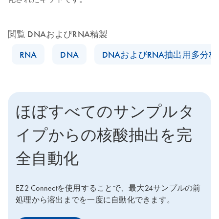
閲覧 DNAおよびRNA精製
RNA
DNA
DNAおよびRNA抽出用多分
ほぼすべてのサンプルタ
イプからの核酸抽出を完
全自動化
EZ2 Connectを使用することで、最大24サンプルの前
処理から溶出までを一度に自動化できます。