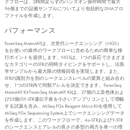
クフローは、2時間足らずのハンズオン操作時間で最大
96個までの証拠サンプルについてより包括的なDNAプロ
ファイルを作成します。
パフォーマンス
ForenSeq MainstAYは、次世代シークエンシング（NGS）
をお使いの操作のワークフローに含めるための簡単な移
行ポイントを提供します。NGSは、1つの反応でさまざま
なカテゴリーのSTRの同時タイピングをサポートし、法医
学サンプルから最大限の情報回収を実現します。また、
STRの識別力を別のシークエンスレベルの変異と組み合わ
せ、1つのSTR内で同類アレルを決定できます。ForenSeq
MainstAY Kit ForenSeq MainstAY Kitは、27個の上染色体およ
び25個のY-STR遺伝子座を小さいアンプリコンとして増幅
する試薬を含み、MiSeq FGx Reagent Micro Kitを使用して
MiSeq FGx Sequencing System上でシークエンシングデータ
を作成します。このワークフローで、Au-STRおよびY-STR
のシークエンスとアレルの長さの多型の両方を単一の増