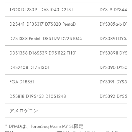
TPOX D12S391 D6S1043 D21S11
DYS19 DYS448 
D2S441 D13S317 D7S820 PentaD
DYS385a-b DYS
D2S1338 PentaE D8S1179 D22S1045
DYS389I DYS48
D3S1358 D16S539 D9S1122 TH01
DYS389II DYS5
D4S2408 D17S1301
DYS390 DYS52
FGA D18S51
DYS391 DYS53
D5S818 D19S433 D10S1248
DYS392 DYS54
アメロゲニン
* DPMDは、ForenSeq MainstAY SE限定