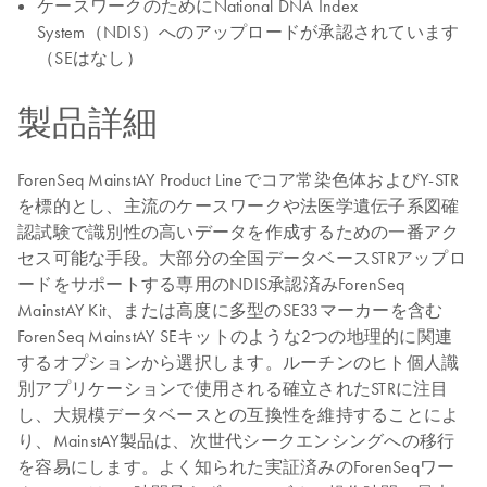
ケースワークのためにNational DNA Index
System（NDIS）へのアップロードが承認されています
（SEはなし）
製品詳細
ForenSeq MainstAY Product Lineでコア常染色体およびY-STR
を標的とし、主流のケースワークや法医学遺伝子系図確
認試験で識別性の高いデータを作成するための一番アク
セス可能な手段。大部分の全国データベースSTRアップロ
ードをサポートする専用のNDIS承認済みForenSeq
MainstAY Kit、または高度に多型のSE33マーカーを含む
ForenSeq MainstAY SEキットのような2つの地理的に関連
するオプションから選択します。ルーチンのヒト個人識
別アプリケーションで使用される確立されたSTRに注目
し、大規模データベースとの互換性を維持することによ
り、MainstAY製品は、次世代シークエンシングへの移行
を容易にします。よく知られた実証済みのForenSeqワー