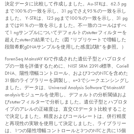
決定データに比較して作成しました。Au-STRは、62.5 pg
まで100％の一致を示し、31 pgでさえ95％の一致を示し
ました。 Y-STRは、125 pgまで100％の一致を示し、31 pg
までは91％の一致を示しました。不一致のコールはすべ
て1 ngサンプルについてデフォルトのstutterフィルターを
超えたstutterの結果でした（図 “リプリケートで増幅した
段階希釈gDNAサンプルを使用した感度試験”を参照。）
ForenSeq MainstAY Kitで作成された遺伝子型とハプロタイ
プの一致を評価するために、NIST SRM 2391d標準、Coriell
DNA、陽性増幅コントロール、および3つのNTCを含めた
31個のライブラリーを調製し、n=3でシークエンシングし
ました。データは、Universal Analysis SoftwareでMainstAY
analysisモジュールを使用し、デフォルトの分析閾値およ
びstutterフィルターで分析しました。遺伝子型とハプロタ
イプのアレルの正確度は、直交CEデータト比較すること
で決定しました。精度およびコールレートは、併行精度
と再現性の実験を使用して決定しました。ライブラリー
は、1つの陽性増幅コントロールと3つのNTCと共に15個