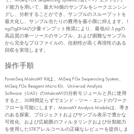
ド能力を用いて、最大96個のサンプルをシークエンシン
グし、分析することができ、サンプルのスループットを
最大化し、サンプル当たりの費用を最小限に抑えます。1
ngのgDNAの少量インプット推奨により、最低62.5 pgの
高品質の単一ソースのサンプル、および困難なサンプル
から完全なプロファイルの、信頼性が高く再現性のある
回収を実現します。
操作手順
ForenSeq MainstAY Kitは、MiSeq FGx Sequencing System、
MiSeq FGx Reagent Micro Kit、Universal Analysis
Software（UAS）のMainstAYの分析モジュールと共に使用
すると、30時間足らずでエンド・ツー・エンドのワーク
フローを可能にします。MainstAY Analysis Moduleは、導き
のある探索、プロジェクトおよびサンプル表示で豊かな
可視化、および広範囲のフィルタリングおよび分類能力
を使用したSTRアレルコールの正確なレビューを提供しま