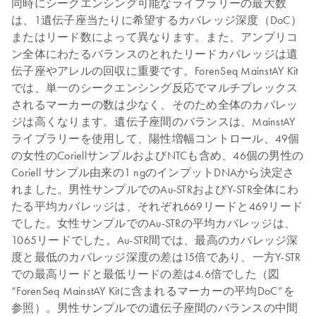
同時にシークエンシング可能なライブラリーの最大数
は、1遺伝子座当たりに希望するカバレッジ深度（DoC）
またはリード数によって異なります。また、アンプリコ
ン全体にわたるバランスのとれたリードカバレッジは遺
伝子座やアレルの回収に重要です。ForenSeq MainstAY Kit
では、単一のシークエンシング反応でマルチプレックス
されるマーカーの数は少なく、そのため全体のカバレッ
ジは高くなります。遺伝子座間のバランスは、MainstAY
ライブラリーを使用して、陽性増幅コントロール、49個
の女性のCoriellサンプルおよびNTCも含め、46個の男性の
Coriell サンプル由来の1 ngのインプットDNAから決定さ
れました。男性サンプルでのAu-STRおよびY-STR全体にわ
たる平均カバレッジは、それぞれ669リードと469リード
でした。女性サンプルでのAu-STRの平均カバレッジは、
1065リードでした。Au-STR間では、最高のカバレッジ深
度と最低のカバレッジ深度の差は15倍であり、一方Y-STR
での最高リードと最低リードの差は4.6倍でした（図
“ForenSeq MainstAY Kitに含まれるマーカーの平均DoC”を
参照）。男性サンプルでの遺伝子座間のバランスの中間