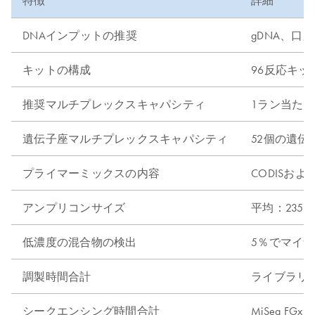
特徴
詳細
DNAインプットの推奨
gDNA、口
キットの構成
96反応キッ
推奨マルチプレックスキャパシティ
1ラン当たり
遺伝子座マルチプレックスキャパシティ
52個の遺
プライマーミックスの内容
CODISおよび
アンプリコンサイズ
平均：235 b
低濃度の混合物の検出
5％でマイナ
調製時間合計
ライブラリー
シークエンシング時間合計
MiSeq FGx 