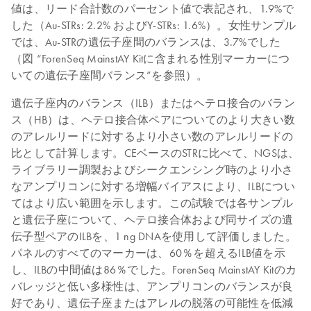
値は、リード合計数のパーセント値で表記され、1.9%で
した（Au-STRs: 2.2% およびY-STRs: 1.6%）。女性サンプル
では、Au-STRの遺伝子座間のバランスは、3.7%でした
（図 “ForenSeq MainstAY Kitに含まれる性別マーカーにつ
いての遺伝子座間バランス”を参照）。
遺伝子座内のバランス（ILB）またはヘテロ接合のバラン
ス（HB）は、ヘテロ接合体ペアについてのより大きい数
のアレルリードに対するより小さい数のアレルリードの
比として計算します。CEベースのSTRに比べて、NGSは、
ライブラリー調製およびシークエンシング時のより小さ
なアンプリコンに対する増幅バイアスにより、ILBについ
てはより広い範囲を示します。この試験では各サンプル
と遺伝子座について、ヘテロ接合体および同サイズの遺
伝子型ペアのILBを、1 ng DNAを使用して評価しました。
パネルのすべてのマーカーは、60％を超えるILB値を示
し、ILBの中間値は86％でした。ForenSeq MainstAY Kitのカ
バレッジと低い多様性は、アンプリコンのバランスが良
好であり、遺伝子座またはアレルの脱落の可能性を低減