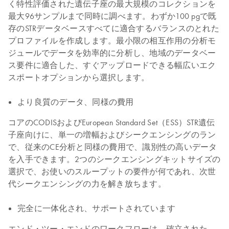
く特性評価された遺伝子座の最大規模のコレクションを
最大96サンプルまで同時に調べます。わずか100 pgで既
存のSTRデータベースすべてに適合するバランスのとれた
プロファイルを作成します。最小限の相互作用の分析モ
ジュールでデータを効率的に分析し、地域のデータベー
ス要件に適合した、すぐアップロードできる幅広いエク
スポートオプションから選択します。
より良質のデータ、同様の費用
コアのCODISおよびEuropean Standard Set（ESS）STR遺伝
子座向けに、単一の増幅およびシークエンシングのラン
で、従来のCE分析と同様の費用で、識別性の高いデータ
を入手できます。2つのシークエンシングキットサイズの
選択で、お使いのスループットの要件が何であれ、次世
代シークエンシングの力を解き放ちます。
完全に一体化され、サポートされています
エンド・ツー・エンドのワークフローは、確立された