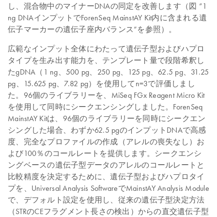
し、混合物中のマイナーDNAの同定を改善します（図 ”1
ng DNAインプットでForenSeq MainstAY Kit内に含まれる遺
伝子マーカーの遺伝子座内バランス”を参照）。
広範なインプット全体にわたって遺伝子型およびハプロ
タイプを生み出す能力を、テンプレート量で段階希釈し
たgDNA（1 ng、500 pg、250 pg、125 pg、62.5 pg、31.25
pg、15.625 pg、7.82 pg）を使用してn=3で評価しまし
た。96個のライブラリーを、MiSeq FGx Reagent Micro Kit
を使用して同時にシークエンシングしました。ForenSeq
MainstAY Kitは、96個のライブラリーを同時にシークエン
シングした場合、わずか62.5 pgのインプットDNAで高感
度、完全なプロファイルの作成（アレルの喪失なし）お
よび100％のコールレートを提供します。シークエンシ
ングベースの遺伝子型データのアレルのコールレートと
比較精度を決定するために、遺伝子型およびハプロタイ
プを、Universal Analysis SoftwareでMainstAY Analysis Module
で、デフォルト設定を使用し、従来の遺伝子型決定方法
（STRのCEフラグメント長さの検出）からの直交遺伝子型