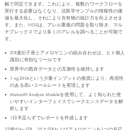
幅で同定できます。これにより、複数のワークフローを
実行する必要はなくなり、法医学サンプルの情報性の価
値を最大化し、それにより含有物の統計力を向上させま
す。また、NGSは、アレル重複の問題を取り除き、マル
チプレックスでより多くのアレルを調べることが可能で
す。
STR遺伝子座とアメロゲニンの組み合わせは、ヒト個人
識別に有効なツールです
世界中の既存データとの互換性を維持します
1 ng DNAという少量インプットの推奨により、再現性
のある高いコールレートを実現します
MainstAY Analysis Moduleを使用して、よく知られた使
いやすいインターフェイスでシークエンスデータを解
析します
1日半足らずでレポートを作成します
27個のAu-STR、25 Y-STRおよびアメロゲニンを1つの反応