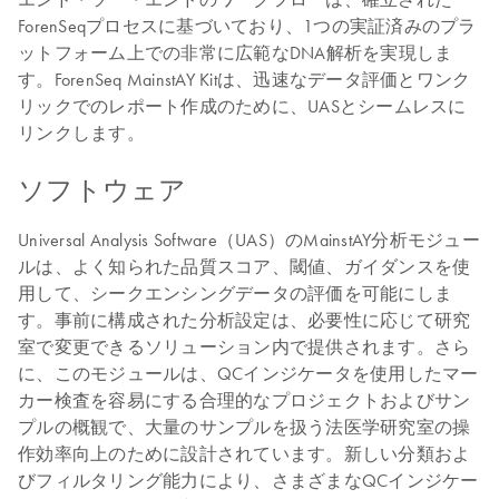
ForenSeqプロセスに基づいており、1つの実証済みのプラ
ットフォーム上での非常に広範なDNA解析を実現しま
す。ForenSeq MainstAY Kitは、迅速なデータ評価とワンク
リックでのレポート作成のために、UASとシームレスに
リンクします。
ソフトウェア
Universal Analysis Software（UAS）のMainstAY分析モジュー
ルは、よく知られた品質スコア、閾値、ガイダンスを使
用して、シークエンシングデータの評価を可能にしま
す。事前に構成された分析設定は、必要性に応じて研究
室で変更できるソリューション内で提供されます。さら
に、このモジュールは、QCインジケータを使用したマー
カー検査を容易にする合理的なプロジェクトおよびサン
プルの概観で、大量のサンプルを扱う法医学研究室の操
作効率向上のために設計されています。新しい分類およ
びフィルタリング能力により、さまざまなQCインジケー