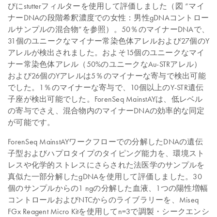
びにstutterフィルターを使用して評価しました（図 “マイ
ナーDNAの段階希釈濃度での女性：男性gDNAコントロー
ルサンプルの混合物”を参照）。50％のマイナーDNAで、
31個のユニークなマイナー常染色体アレルおよび27個のY
アレルが検出されました。およそ15個のユニークなマイ
ナー常染色体アレル（50%のユニークなAu-STRアレル）
および26個のYアレルは5％のマイナーな寄与で検出可能
でした。1％のマイナーな寄与で、10個以上のY-STR遺伝
子座が検出可能でした。ForenSeq MainstAYは、低レベル
の寄与でさえ、混合物内のマイナーDNAの効率的な同定
が可能です。
ForenSeq MainstAYワークフローでの分解したDNAの遺伝
子型およびハプロタイプのタイピング能力を、環境スト
レスや化学的ストレスにさらされた法医学のサンプルを
真似た一部分解したgDNAを使用して評価しました。30
個のサンプルからの1 ngの分解した血液、1つの陽性増幅
コントロールおよびNTCからのライブラリーを、Miseq
FGx Reagent Micro Kitを使用してn=3で調製・シークエンシ