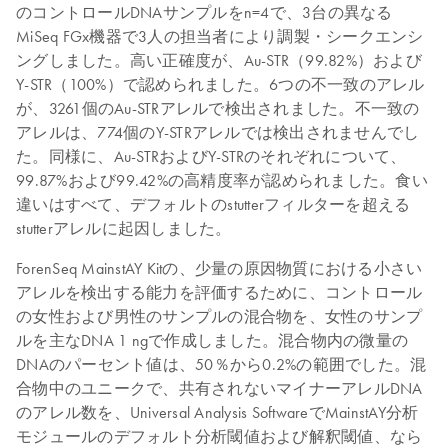
のコントロールDNAサンプルをn=4で、3台の異なる
MiSeq FGx機器で3人の担当者により調製・シークエンシ
ングしました。高い正確度が、Au-STR（99.82%）および
Y-STR（100%）で認められました。6つの不一致のアレル
が、3261個のAu-STRアレルで検出されました。不一致の
アレルは、774個のY-STRアレルでは検出されませんでし
た。同様に、Au-STRおよびY-STRのそれぞれについて、
99.87%および99.42%の高精度率が認められました。食い
違いはすべて、デフォルトのstutterフィルターを超える
stutterアレルに起因しました。
ForenSeq MainstAY Kitの、少量の原因物質における小さい
アレルを検出する能力を評価するために、コントロール
の女性および男性のサンプルの混合物を、女性のサンプ
ルを主なDNA 1 ngで作成しました。混合物内の微量の
DNAのパーセント値は、50％から0.2%の範囲でした。混
合物中のユニークで、共有されないマイナーアレルDNA
のアレル数を、Universal Analysis SoftwareでMainstAY分析
モジュールのデフォルト分析閾値および解釈閾値、なら