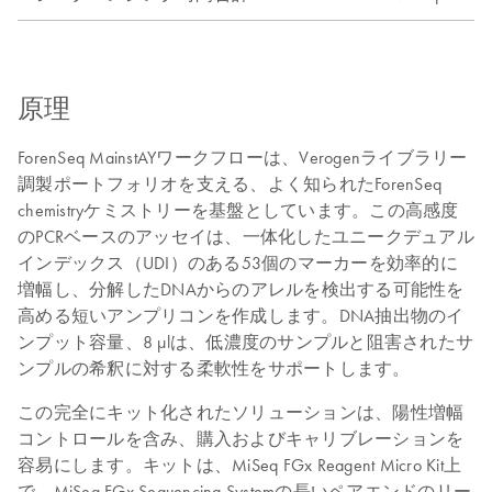
原理
ForenSeq MainstAYワークフローは、Verogenライブラリー
調製ポートフォリオを支える、よく知られたForenSeq
chemistryケミストリーを基盤としています。この高感度
のPCRベースのアッセイは、一体化したユニークデュアル
インデックス（UDI）のある53個のマーカーを効率的に
増幅し、分解したDNAからのアレルを検出する可能性を
高める短いアンプリコンを作成します。DNA抽出物のイ
ンプット容量、8 μlは、低濃度のサンプルと阻害されたサ
ンプルの希釈に対する柔軟性をサポートします。
この完全にキット化されたソリューションは、陽性増幅
コントロールを含み、購入およびキャリブレーションを
容易にします。キットは、MiSeq FGx Reagent Micro Kit上
で、MiSeq FGx Sequencing Systemの長いペアエンドのリー