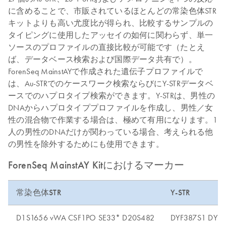
に含めることで、市販されているほとんどの常染色体STR
キットよりも高い尤度比が得られ、比較するサンプルの
タイピングに使用したアッセイの如何に関わらず、単一
ソースのプロファイルの直接比較が可能です（たとえ
ば、データベース検索および国際データ共有で）。
ForenSeq MainstAYで作成された遺伝子プロファイルで
は、Au-STRでのケースワーク検索ならびにY-STRデータベ
ースでのハプロタイプ検索ができます。Y-STRは、男性の
DNAからハプロタイププロファイルを作成し、男性／女
性の混合物で作業する場合は、極めて有用になります。1
人の男性のDNAだけが関わっている場合、考えられる他
の男性を除外するためにも使用できます。
ForenSeq MainstAY Kitにおけるマーカー
常染色体STR
Y-STR
D1S1656 vWA CSF1PO SE33* D20S482
DYF387S1 DYS4