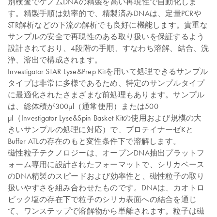
別検査でゲノムDNAの精製を高い再現性で自動化しま
す。精製手順は効率的で、精製済みDNAは、定量PCRや
STR解析などの下流の解析でも良好に機能します。貴重な
サンプルの安全で再現性のある取り扱いを保証するよう
設計されており、4段階の手順、すなわち溶解、結合、洗
浄、溶出で構成されます。
Investigator STAR Lyse&Prep Kitを用いて処理できるサンプル
タイプは非常に多様であるため、特定のサンプルタイプ
に最適化されたさまざまな前処理もあります。サンプル
は、総体積が300µl（通常使用）または500
µl（Investigator Lyse&Spin Basket Kitの使用および規模の大
きいサンプルの処理に対応）で、プロテイナーゼKと
Buffer ATLの存在のもと変性条件下で溶解します。
磁性粒子テクノロジーは、オープンDNA抽出プラットフ
ォーム専用に設計されたフォーマットで、シリカベース
のDNA精製のスピードおよび効率性と、磁性粒子の取り
扱いやすさを組み合わせたものです。DNAは、カオトロ
ピック塩の存在下で粒子のシリカ表面への結合を通じ
て、ワンステップで溶解物から単離されます。粒子は磁