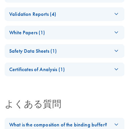
For automated DNA purification from forensic samples
for forensic casework
Investigator STAR
using magnetic-particle tech on open liquid handling
EN
Download
PDF
(200KB)
using the Investigator
Validation Reports (4)
Lyse&Prep Kit
platforms.
STAR Lyse&Prep
Technical
chemistry on the
Developmental
EN
Download
PDF
(2.5MB)
Information
Tecan Freedom EVO
White Papers (1)
validation of sample
automated platform
purification using
ISO 18385 Forensic
EN
Download
Overcoming
PDF
(97.2KB)
EN
Download
PDF
(538.7KB)
Investigator STAR
DNA Grade
Safety Data Sheets (1)
Implementation
Investigator STAR
EN
Download
Lyse&Prep chemistry
PDF
(92.4KB)
Certificate
Challenges for
Lyse&Prep Kit
on the STAR Q
Safety Data Sheets
Investigator STAR
EN
High-Throughput
Quick-Start Protocol
SP/AS instrument
Certificates of Analysis (1)
Lyse&Prep Kit
Workflows with the
Download Safety Data Sheets for QIAGEN product
STAR Q SP/AS
Investigator STR
Certificates of Analysis
EN
Download
components.
Developmental
PDF
(437.9KB)
EN
EN
Download
PDF
(319KB)
QIAGEN Forensic
Instrument
EN
Download
PDF
(355.1KB)
GO! Kits on the
validation of sample
DNA Grade
Hamilton
purification using
Quality
よくある質問
easyPunch STARlet
Investigator STAR
Workstation
Quality initiatives for human identity testing and forensics
Lyse&Prep chemistry
on the Tecan
Manual Extraction
Freedom EVO
EN
Download
What is the composition of the binding buffer?
PDF
(49.2KB)