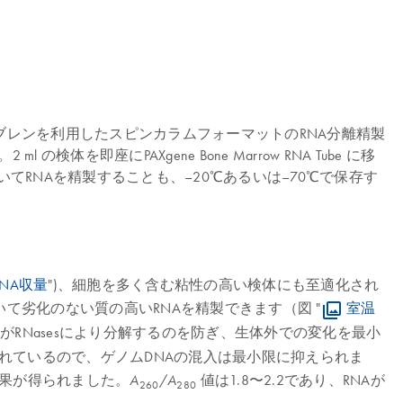
e と、シリカメンブレンを利用したスピンカラムフォーマットのRNA分離精製
検体を即座にPAXgene Bone Marrow RNA Tube に移
 を用いてRNAを精製することも、–20℃あるいは–70℃で保存す
NA収量
")、細胞を多く含む粘性の高い検体にも至適化され
tを用いて劣化のない質の高いRNAを精製できます（図 "
室温
NA分子がRNasesにより分解するのを防ぎ、生体外での変化を最小
含まれているので、ゲノムDNAの混入は最小限に抑えられま
結果が得られました。
/
値は1.8〜2.2であり、RNAが
A
A
260
280