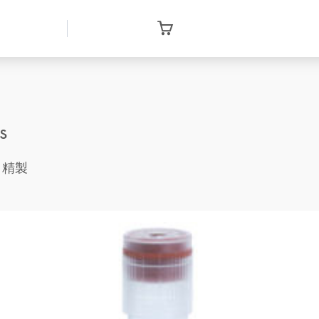
s
と精製