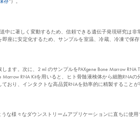
保存
"）。
しく変動するため、信頼できる遺伝子発現研究は非常に困難になっていま
NAを即座に安定化するため、サンプルを室温、冷蔵、冷凍で保
に、2 ml のサンプルをPAXgene Bone Marrow R
ne Marrow RNA Kitを用いると、ヒト骨髄液検体から細
ており、インタクトな高品質RNAを効率的に精製することが
製したRNAは次のような様々なダウンストリームアプリケーションに直ちに