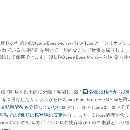
定化、保存、輸送のためのPAXgene Bone Marrow RNA Tub
す。汎用されている抗凝固剤を用いて一般的な方法で骨髄を採取します。2 ml の
できます。後日PAXgene Bone Marrow RNA Kit
検体から細胞RNAを効率的に分離・精製し (図 "
骨髄液検体からのR
したサンプルからPAXgene Bone Marrow RNA Ki
凍結融解後も分解していないRNA
"）。RNA Tubesは、R
室温での5種類の転写物の安定性
"）。また、DNase処理が
157）の95％でゲノムDNAの残存率が0.85％未満という