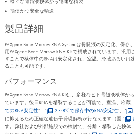
様々な骨髄液検体から迅速な精製
簡便かつ安全な輸送
製品詳細
PAXgene Bone Marrow RNA System は骨髄液の安
用PAXgene Bone Marrow RNA Kit で構成されていま
すことで検体中のRNAは安定化され、室温、冷蔵あるいは凍結して保存
ることも可能です。
パフォーマンス
PAXgene Bone Marrow RNA Kitは、多様なヒト骨髄液
ています。後日RNAを精製することが可能で、室温、冷蔵、冷凍保存
でのRNA安定性
"、"
2～8℃で保存中のRNA安定性
"、"
に抑えるため正確な遺伝子発現解析が行なえます（図 "
す。弊社および外部施設での検討で、分離・精製した検体（n＝