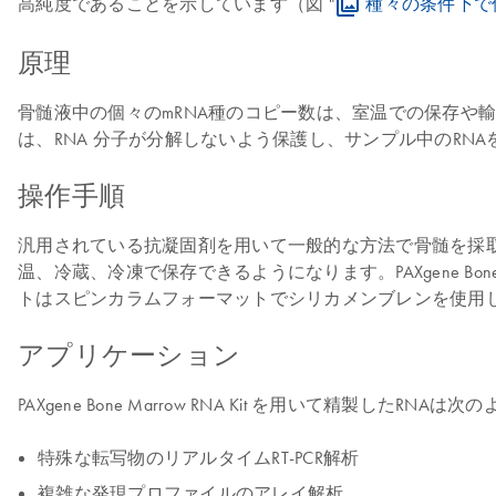
高純度であることを示しています（図 "
種々の条件下で
原理
骨髄液中の個々のmRNA種のコピー数は、室温での保存や輸送中に著
は、RNA 分子が分解しないよう保護し、サンプル中のR
操作手順
汎用されている抗凝固剤を用いて一般的な方法で骨髄を採取します。次
温、冷蔵、冷凍で保存できるようになります。PAXgene Bo
トはスピンカラムフォーマットでシリカメンブレンを使用し
アプリケーション
PAXgene Bone Marrow RNA Kit を用いて精
特殊な転写物のリアルタイムRT-PCR解析
複雑な発現プロファイルのアレイ解析