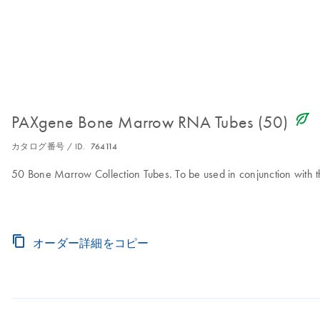
icon_0368_ls_gen_eco_friendly-s
PAXgene Bone Marrow RNA Tubes (50)
カタログ番号 / ID.
764114
50 Bone Marrow Collection Tubes. To be used in conjunction wit
オーダー詳細をコピー