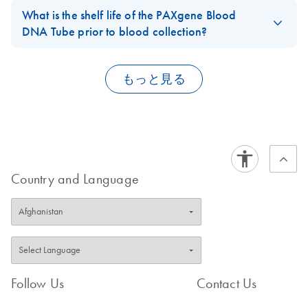
to the product handbook, download the MSDS, or contact BD
DNA Purification
production.
What is the shelf life of the PAXgene Blood
Technical Service.
FAQ-3485
DNA Tube prior to blood collection?
mtDNA Detection
EN
Download
FAQ-3487
PDF
(477.3KB)
FAQ-3486
with PAXgene
The shelf life of unused PAXgene Blood DNA Tubes is 1 year.
Blood DNA System
The expiration date is printed on the tube label and on the shelf
もっと見る
carton. Store PAXgene Blood DNA Tubes at room temperature
Storage of Samples
(18–25°C).
EN
Download
PDF
(258.6KB)
in PAXgene Blood
FAQ-3488
DNA Tubes at 25
Degrees
Country and Language
Storage of Samples
EN
Download
PDF
(212.5KB)
in PAXgene Blood
DNA Tubes at 2–8
Degrees
Storage of Samples
EN
Download
PDF
(223.8KB)
Follow Us
Contact Us
in PAXgene Blood
DNA Tubes at 30