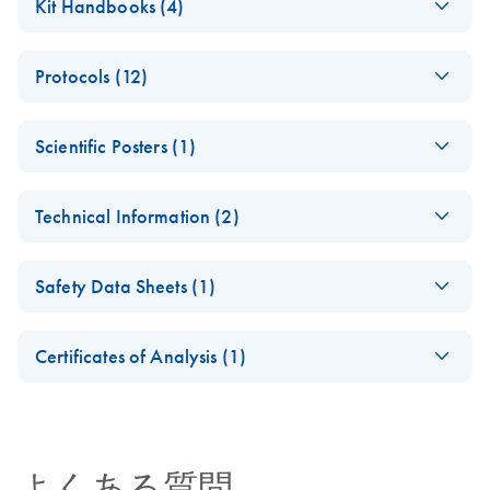
Kit Handbooks (4)
System Brochure
For collection, storage, and transport of whole blood for
EN - Important Note
EN
Download
PDF
(71.5KB)
genomic DNA isolation
Protocols (12)
for PAXgene Blood
DNA Tube Users
Applications of the
EN
Download
PDF
(228.3KB)
Scientific Posters (1)
PAXgene Blood
PAXgene Collection
EN
Download
PDF
(113.8KB)
Freezing Guidelines
EN
Download
PDF
(23.7KB)
DNA System
and Stabilization
for PAXgene Blood
Improved Workflow
EN
Download
PDF
(895.5KB)
Products
DNA Tubes
Technical Information (2)
Using PAXgene
Effect of
EN
Download
PDF
(1.7MB)
This fact sheet explains the inclusion of PAXgene
Blood DNA System
preanalytical factors
Important Note:
Collection and Stabilization Products in our Go Greener
EN
Download
PDF
(110.7KB)
Groelz et al., ASHG 2004
on analyte quality as
Safety Data Sheets (1)
Handbooks for RUO
program.
PAXgene Blood
EN
Download
shown with the
PDF
(562KB)
PreAnalytiX kits are
DNA Tube (RUO)
Safety Data Sheets
QIAxcel Connect
EN
provided on our
Certificates of Analysis (1)
Instructions for Use
capillary gel
website only
Download Safety Data Sheets for QIAGEN product
electrophoresis
Certificates of Analysis
In order to reduce paper consumption and oblige the
components.
EN
PAXgene Blood DNA
system
EN
Download
PDF
(1.6MB)
growing number of customers requesting an
Tube Product
Effect of preanalytical factors on analyte quality as shown
environmentally friendly alternative to traditionally printed
Circular
よくある質問
with the QIAxcel Connect capillary gel electrophoresis
handbooks, we are now providing kit handbooks for