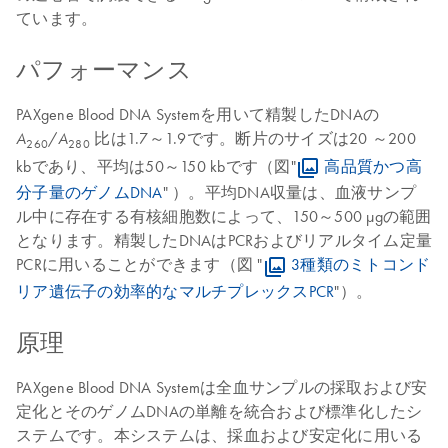
ています。
パフォーマンス
PAXgene Blood DNA Systemを用いて精製したDNAの
/
比は1.7～1.9です。断片のサイズは20 ～200
A
A
260
280
kbであり、平均は50～150 kbです（図"
高品質かつ高
分子量のゲノムDNA
" ）。平均DNA収量は、血液サンプ
ル中に存在する有核細胞数によって、150～500 µgの範囲
となります。精製したDNAはPCRおよびリアルタイム定量
PCRに用いることができます（図 "
3種類のミトコンド
リア遺伝子の効率的なマルチプレックスPCR
"）。
原理
PAXgene Blood DNA Systemは全血サンプルの採取および安
定化とそのゲノムDNAの単離を統合および標準化したシ
ステムです。本システムは、採血および安定化に用いる