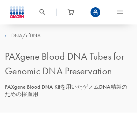
DNA/cfDNA
PAXgene Blood DNA Tubes for
Genomic DNA Preservation
PAXgene Blood DNA Kitを用いたゲノムDNA精製の
ための採血用