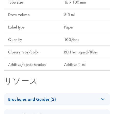
Tube size
16 x 100 mm
Draw volume
8.5 ml
Label type
Paper
Quantity
100/box
Closure type/color
BD Hemogard/Blue
Additive/concentration
Additive 2 ml
リソース
Brochures and Guides (2)
PAXgene Blood DNA
EN
Download
PDF
(1.2MB)