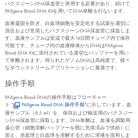
パクスジーンDNA採血管と併用する必要があり、続けて
PAXgene Blood DNA Kitを用いてDNA単離を行ないます。
血液凝固を防ぎ、白血球細胞を安定化する試薬を適切に
混合および充填したパクスジーンDNA採血管に採血しま
す。血液サンプルは室温で最大14日間チューブ内で保存
可能です。チューブ内の血液検体からDNAはPAXgene
Blood DNA Kitに添付されている適切なバッファーを用い
て単離されます。得られたゲノムDNAは高純度で、様々
なダウンストリームアプリケーションに最適です。
操作手順
PAXgene Blood DNAの操作手順はフローチャー
ト "
PAXgene Blood DNA 操作手順
"に示しています。血
液サンプル（8.5 ml）を、保存および輸送用のパクスジー
ンDNA採血管に採取します。DNA単離は、血液を調製用
遠心管（細胞溶解バッファーを既に充填済みで供給）に
加え、赤血球と白血球を溶解するために溶液を混和しま